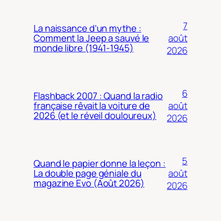
7
La naissance d’un mythe :
août
Comment la Jeep a sauvé le
monde libre (1941-1945)
2026
6
Flashback 2007 : Quand la radio
août
française rêvait la voiture de
2026 (et le réveil douloureux)
2026
5
Quand le papier donne la leçon :
août
La double page géniale du
magazine Evo (Août 2026)
2026