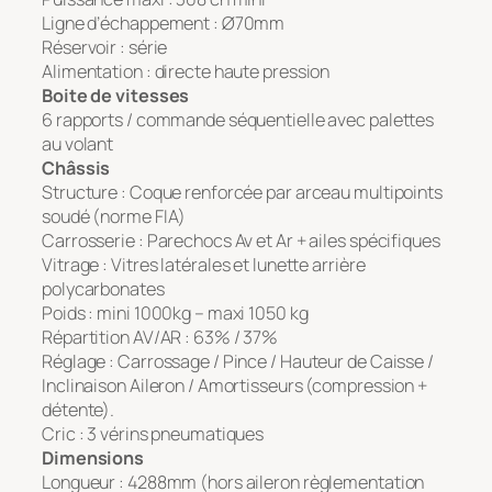
Ligne d’échappement : Ø70mm
Réservoir : série
Alimentation : directe haute pression
Boite de vitesses
6 rapports / commande séquentielle avec palettes
au volant
Châssis
Structure : Coque renforcée par arceau multipoints
soudé (norme FIA)
Carrosserie : Parechocs Av et Ar + ailes spécifiques
Vitrage : Vitres latérales et lunette arrière
polycarbonates
Poids : mini 1000kg – maxi 1050 kg
Répartition AV/AR : 63% / 37%
Réglage : Carrossage / Pince / Hauteur de Caisse /
Inclinaison Aileron / Amortisseurs (compression +
détente).
Cric : 3 vérins pneumatiques
Dimensions
Longueur : 4288mm (hors aileron règlementation