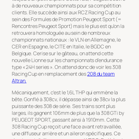
à de nouveaux championnats pour sa compétition
clients. Elle succède ainsi aux RCZ Racing Cup au
sein des Formules de Promotion Peugeot Sport (=
Rencontres Peugeot Sport) mais le plus est qu’on la
retrouvera homologuée au sein de nombreux
championnats nationaux : le VLN en Allemagne, le
CER en Espagne, le CITE en Italie, le BGDC en
Belgique. Cerise sur le gâteau, on attend cette
nouvelle Lionne sur les championnats d’endurance
type « 24H series ». On attend donc de voir les 308
Racing Cup en remplacement des
208 du team
Altran.
Mécaniquement, c’est le 1,6L THP qui emmène la
bête. Gonflé à 308cv, il dépasse ainsi de 38cv la plus
puissante des 308 de série. Ses trains sont plus
larges, ils gagnent 106mm de plus que la 308 GTi by
PEUGEOT SPORT, passant ainsi à 1910mm. Cette
308 Racing Cup reçoit une face avant retravaillée,
une diffuseur arrière et un aileron spécifiques. Ce