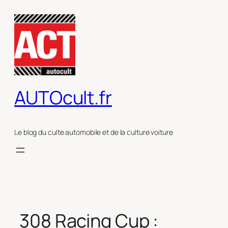
Aller
au
contenu
AUTOcult.fr
Le blog du culte automobile et de la culture voiture
308 Racing Cup :