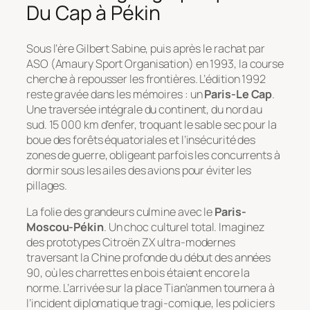
Du Cap à Pékin
Sous l’ère Gilbert Sabine, puis après le rachat par
ASO (Amaury Sport Organisation) en 1993, la course
cherche à repousser les frontières. L’édition 1992
reste gravée dans les mémoires : un
Paris-Le Cap
.
Une traversée intégrale du continent, du nord au
sud. 15 000 km d’enfer, troquant le sable sec pour la
boue des forêts équatoriales et l’insécurité des
zones de guerre, obligeant parfois les concurrents à
dormir sous les ailes des avions pour éviter les
pillages.
La folie des grandeurs culmine avec le
Paris-
Moscou-Pékin
. Un choc culturel total. Imaginez
des prototypes Citroën ZX ultra-modernes
traversant la Chine profonde du début des années
90, où les charrettes en bois étaient encore la
norme. L’arrivée sur la place Tian’anmen tournera à
l’incident diplomatique tragi-comique, les policiers