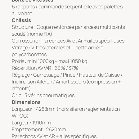
6 rapports / commande séquentielle avec palettes
au volant
Châssis
Structure : Coque renforcée par arceau multipoints
soudé (norme FIA)
Carrosserie : Parechocs Av et Ar + ailes spécifiques
Vitrage : Vitres latérales et lunette arrière
polycarbonates
Poids : mini 1000kg – maxi 1050 kg
Répartition AV/AR : 63% / 37%
Réglage : Carrossage / Pince / Hauteur de Caisse /
Inclinaison Aileron / Amortisseurs (compression +
détente).
Cric : 3 vérins pneumatiques
Dimensions
Longueur : 4288mm (hors aileron règlementation
WTCC)
Largeur : 1910mm
Empattement : 2620mm
Parechocs AV et AR + ailes spécifiques