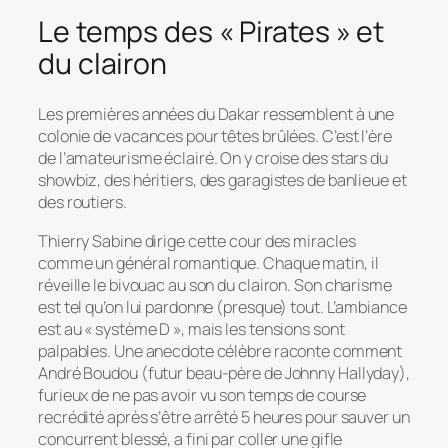
Le temps des « Pirates » et
du clairon
Les premières années du Dakar ressemblent à une
colonie de vacances pour têtes brûlées. C’est l’ère
de l’amateurisme éclairé. On y croise des stars du
showbiz, des héritiers, des garagistes de banlieue et
des routiers.
Thierry Sabine dirige cette cour des miracles
comme un général romantique. Chaque matin, il
réveille le bivouac au son du clairon. Son charisme
est tel qu’on lui pardonne (presque) tout. L’ambiance
est au « système D », mais les tensions sont
palpables. Une anecdote célèbre raconte comment
André Boudou (futur beau-père de Johnny Hallyday),
furieux de ne pas avoir vu son temps de course
recrédité après s’être arrêté 5 heures pour sauver un
concurrent blessé, a fini par coller une gifle