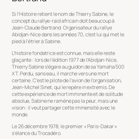
Si l’Histoire retient le nom de Thierry Sabine, le
concept du rallye-raid africain doit beaucoup à
Jean-Claude Bertrand. Organisateur du rallye
Abidjan-Nice dans les années 70, c’est lui qui met le
pied à l’étrier à Sabine.
L’histoire fondatrice est connue, mais elle reste
glaçante : lors de l’édition 1977 de l’Abidjan-Nice,
Thierry Sabine s’égare au guidon de sa Yamaha 500
XT. Perdu, sans eau, il marche vers une mort
certaine. C’est le pilote de l’avion de l’organisation,
Jean-Michel Sinet, qui le repère
in extremis
. De
cette expérience de mort imminente et de solitude
absolue, Sabine ne ramène pas la peur, mais une
vision : il veut partager cette immensité avec le
monde.
Le 26 décembre 1978, le premier « Paris-Dakar »
s’élance du Trocadéro.