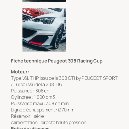
Fiche technique Peugeot 308 Racing Cup
Moteur :
Type 1,6L THP issu de la 308 GTi by PEUGEOT SPORT
/ Turbo issu de la 208 T16
Puissance : 308 ch
Cylindrée : 1.600 cm3
Puissance maxi : 308 ch mini
Ligne d’échappement : Ø70mm
Réservoir : série
Alimentation : directe haute pression
Boite de vitesses