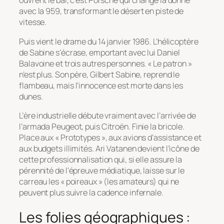
ouvrent le bal, c’est Porsche qui change la donne
avec la 959, transformant le désert en piste de
vitesse.
Puis vient le drame du 14 janvier 1986. L’hélicoptère
de Sabine s’écrase, emportant avec lui Daniel
Balavoine et trois autres personnes. « Le patron »
n’est plus. Son père, Gilbert Sabine, reprend le
flambeau, mais l’innocence est morte dans les
dunes.
L’ère industrielle débute vraiment avec l’arrivée de
l’armada Peugeot, puis Citroën. Finie la bricole.
Place aux « Prototypes », aux avions d’assistance et
aux budgets illimités. Ari Vatanen devient l’icône de
cette professionnalisation qui, si elle assure la
pérennité de l’épreuve médiatique, laisse sur le
carreau les « poireaux » (les amateurs) qui ne
peuvent plus suivre la cadence infernale.
Les folies géographiques :