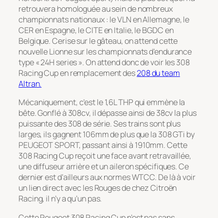
retrouvera homologuée au sein de nombreux
championnats nationaux : le VLN en Allemagne, le
CER en Espagne, le CITE en Italie, le BGDC en
Belgique. Cerise sur le gâteau, on attend cette
nouvelle Lionne sur les championnats d’endurance
type « 24H series ». On attend donc de voir les 308
Racing Cup en remplacement des
208 du team
Altran.
Mécaniquement, c’est le 1,6L THP qui emmène la
bête. Gonflé à 308cv, il dépasse ainsi de 38cv la plus
puissante des 308 de série. Ses trains sont plus
larges, ils gagnent 106mm de plus que la 308 GTi by
PEUGEOT SPORT, passant ainsi à 1910mm. Cette
308 Racing Cup reçoit une face avant retravaillée,
une diffuseur arrière et un aileron spécifiques. Ce
dernier est d’ailleurs aux normes WTCC. De là à voir
un lien direct avec les Rouges de chez Citroën
Racing, il n’y a qu’un pas.
Cette Peugeot 308 Racing Cup n’est pas sans