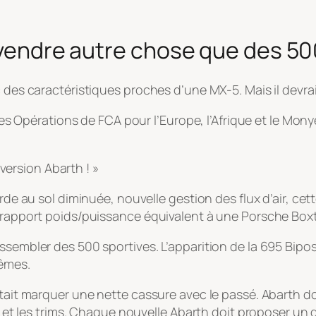
a vendre autre chose que des 50
 des caractéristiques proches d’une MX-5. Mais il devrai
r des Opérations de FCA pour l’Europe, l’Afrique et le M
version Abarth ! »
arde au sol diminuée, nouvelle gestion des flux d’air, ce
n rapport poids/puissance équivalent à une Porsche Box
assembler des 500 sportives. L’apparition de la 695 Bip
rêmes.
tait marquer une nette cassure avec le passé. Abarth doi
es et les trims. Chaque nouvelle Abarth doit proposer un g