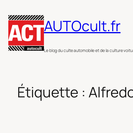
Aller
au
AUTOcult.fr
contenu
Le blog du culte automobile et de la culture voitu
Étiquette :
Alfredo