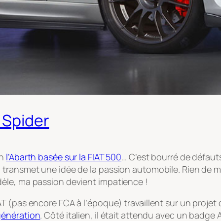
4 Spider
en
l’Abarth basée sur la FIAT 500
… C’est bourré de défauts
transmet une idée de la passion automobile. Rien de moin
èle, ma passion devient impatience !
T (pas encore FCA à l’époque) travaillent sur un projet
génération
. Côté italien, il était attendu avec un badge 