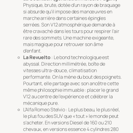
Physique, brute, dotée d’un rayon de braquage
si absurde qu’il impose des manœuvres en
marche arrière dans certaines épingles
serrées. Son V12 atmosphérique demande à
être cravaché dans les tours pour respirer l’air
rare des sommets. Une machine exigeante,
mais magique pour retrouver son âme
d’enfant.
La Revuelto
: Le bond technologique est
abyssal. Direction millimétrée, boîte de
vitesses ultra-douce, climatisation
performante. On la mène du bout des poignets.
Pourtant, elle partage avec son ancêtre cette
même philosophie immuable : placer le grand
V12 au centre de l’expérience et célébrer la
mécanique pure.
L’Alfa Romeo Stelvio : Le plus beau, le plus réel,
le plus fou des SUV que « tout » le monde peut
s’acheter. En versions Diesel de 160 ou 210
chevaux, en versions essence 4 cylindres 280