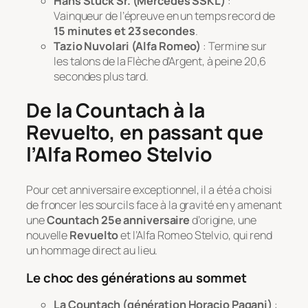
Hans Stuck Sr. (Mercedes SSKL)
:
Vainqueur de l’épreuve en un temps record de
15 minutes et 23 secondes
.
Tazio Nuvolari (Alfa Romeo)
: Termine sur
les talons de la Flèche d’Argent, à peine 20,6
secondes plus tard.
De la Countach à la
Revuelto, en passant que
l’Alfa Romeo Stelvio
Pour cet anniversaire exceptionnel, il a été a choisi
de froncer les sourcils face à la gravité en y amenant
une
Countach 25e anniversaire
d’origine, une
nouvelle
Revuelto
et l’Alfa Romeo Stelvio, qui rend
un hommage direct au lieu.
Le choc des générations au sommet
La Countach (génération Horacio Pagani)
: