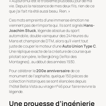
« Aujourd’hui est le troisième plus beau jour de ma
vie. Depuis la naissance de mes deux fils, rien de ce
que j’ai fait n’a été aussi beau. Rien. »
Ces mots empreints d’une immense émotion ne
viennent pas de n’importe qui. Ils sont signés
Hans-
Joachim Stuck
, légende absolue du sport
automobile, double vainqueur des 24 Heures du
Mans et champion de DTM, alors qu’il vient tout
juste de couper le moteur d’une
Auto Union Type C
.
Une réplique exacte de la créature de course que
pilotait son père, le
Bergkönig
(le Roi des
Montagnes), au début des années 1930.
Pour célébrer le
200e anniversaire
de ce
monument de l’asphalte, quelque 150 pièces de
collection historiques se sont élancées depuis
l’hôtel Bella Vista au virage n°46 pour faire revivre la
légende.
Une prouesse d’ingénierie