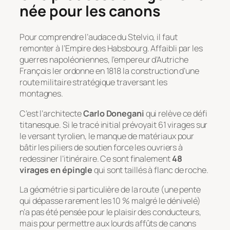
née pour les canons
Pour comprendre l’audace du Stelvio, il faut
remonter à l’Empire des Habsbourg. Affaibli par les
guerres napoléoniennes, l’empereur d’Autriche
François Ier ordonne en 1818 la construction d’une
route militaire stratégique traversant les
montagnes.
C’est l’architecte
Carlo Donegani
qui relève ce défi
titanesque. Si le tracé initial prévoyait 61 virages sur
le versant tyrolien, le manque de matériaux pour
bâtir les piliers de soutien force les ouvriers à
redessiner l’itinéraire. Ce sont finalement
48
virages en épingle
qui sont taillés à flanc de roche.
La géométrie si particulière de la route (une pente
qui dépasse rarement les 10 % malgré le dénivelé)
n’a pas été pensée pour le plaisir des conducteurs,
mais pour permettre aux lourds affûts de canons