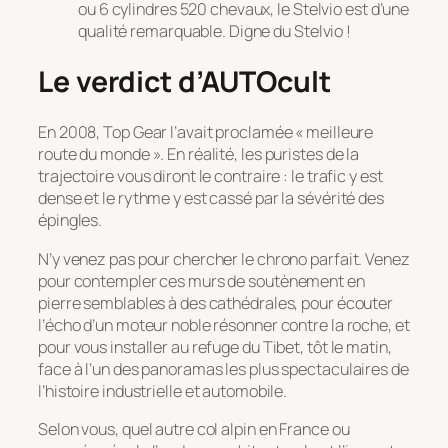
ou 6 cylindres 520 chevaux, le Stelvio est d’une
qualité remarquable. Digne du Stelvio !
Le verdict d’AUTOcult
En 2008, Top Gear l’avait proclamée « meilleure
route du monde ». En réalité, les puristes de la
trajectoire vous diront le contraire : le trafic y est
dense et le rythme y est cassé par la sévérité des
épingles.
N’y venez pas pour chercher le chrono parfait. Venez
pour contempler ces murs de soutènement en
pierre semblables à des cathédrales, pour écouter
l’écho d’un moteur noble résonner contre la roche, et
pour vous installer au refuge du Tibet, tôt le matin,
face à l’un des panoramas les plus spectaculaires de
l’histoire industrielle et automobile.
Selon vous, quel autre col alpin en France ou