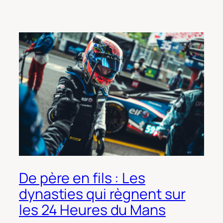
De père en fils : Les
dynasties qui règnent sur
les 24 Heures du Mans