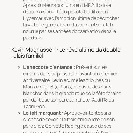
Après plusieurs podiums en LMP2, il pilote
désormais pour l’équipe Jota Cadillac en
Hypercar avec l’ambition ultime de décrocher
la victoire générale au classement scratch,
nourrie par ses années d’observation dans le
paddock.
Kevin Magnussen : Le rêve ultime du double
relais familial
L’anecdote d’enfance :
Présent sur les
circuits dans sa poussette avant son premier
anniversaire, Kevin écume les tribunes du
Mans en 2003 (à 9 ans) et passe des nuits
blanches dans la grande roue de la fête foraine
pendant que son père Jan pilote l’Audi R8 du
Team Goh.
Le fait marquant :
Après avoir tenté sans
succès de devenir le troisième pilote de son
père chez Corvette Racing à cause de ses
obligations en F1 (Daytona/Sebring), Kevin