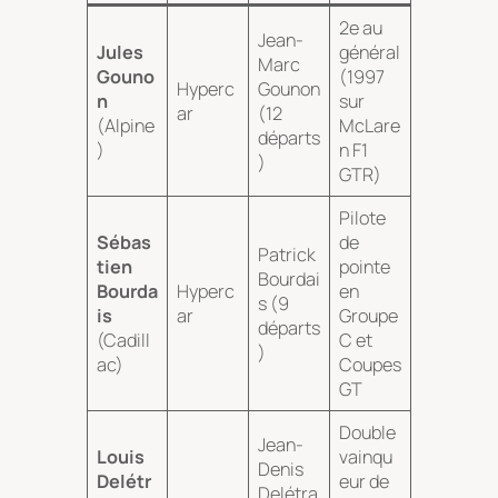
2e au
Jean-
Jules
général
Marc
Gouno
(1997
Hyperc
Gounon
n
sur
ar
(12
(Alpine
McLare
départs
)
n F1
)
GTR)
Pilote
Sébas
de
Patrick
tien
pointe
Bourdai
Bourda
Hyperc
en
s (9
is
ar
Groupe
départs
(Cadill
C et
)
ac)
Coupes
GT
Double
Jean-
Louis
vainqu
Denis
Delétr
eur de
Delétra