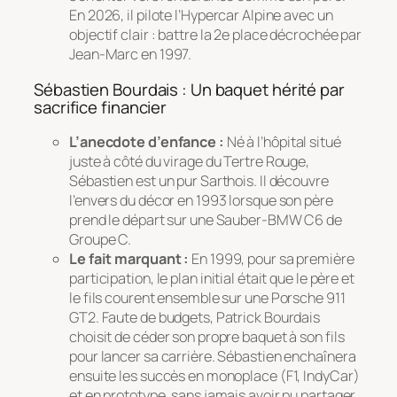
En 2026, il pilote l’Hypercar Alpine avec un
objectif clair : battre la 2e place décrochée par
Jean-Marc en 1997.
Sébastien Bourdais : Un baquet hérité par
sacrifice financier
L’anecdote d’enfance :
Né à l’hôpital situé
juste à côté du virage du Tertre Rouge,
Sébastien est un pur Sarthois. Il découvre
l’envers du décor en 1993 lorsque son père
prend le départ sur une Sauber-BMW C6 de
Groupe C.
Le fait marquant :
En 1999, pour sa première
participation, le plan initial était que le père et
le fils courent ensemble sur une Porsche 911
GT2. Faute de budgets, Patrick Bourdais
choisit de céder son propre baquet à son fils
pour lancer sa carrière. Sébastien enchaînera
ensuite les succès en monoplace (F1, IndyCar)
et en prototype, sans jamais avoir pu partager