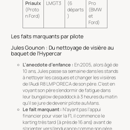
Priaulx
LMGT3
(6
Pro
(Proto
départs
(BMW
n Ford)
)
et
Ford)
Les faits marquants par pilote
Jules Gounon : Du nettoyage de visière au
baquet de l’Hypercar
L’anecdote d’enfance :
En 2005, alors âgé de
10 ans, Jules passe sa semaine dans les stands
à nettoyer les casques et changer les visières
de l’Audi R8 LMP ORECA de son père. C’est en
voyant son père s’endormir de fatigue dans
leur bungalow de paddock à 3 heures du matin
qu’il se jure de devenir pilote au Mans.
Le fait marquant :
N’ayant pas l’appui
financier pour viser la F1, il commence le
karting très tard (à près de 16 ans) avant de
s’orienter vers l’endurance comme son père.