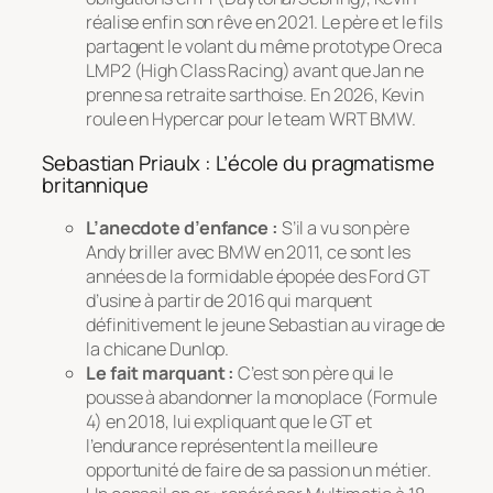
réalise enfin son rêve en 2021. Le père et le fils
partagent le volant du même prototype Oreca
LMP2 (High Class Racing) avant que Jan ne
prenne sa retraite sarthoise. En 2026, Kevin
roule en Hypercar pour le team WRT BMW.
Sebastian Priaulx : L’école du pragmatisme
britannique
L’anecdote d’enfance :
S’il a vu son père
Andy briller avec BMW en 2011, ce sont les
années de la formidable épopée des Ford GT
d’usine à partir de 2016 qui marquent
définitivement le jeune Sebastian au virage de
la chicane Dunlop.
Le fait marquant :
C’est son père qui le
pousse à abandonner la monoplace (Formule
4) en 2018, lui expliquant que le GT et
l’endurance représentent la meilleure
opportunité de faire de sa passion un métier.