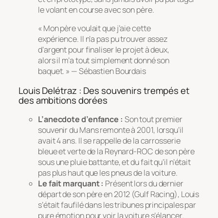
le volant en course avec son père.
« Mon père voulait que j’aie cette
expérience. Il n’a pas pu trouver assez
d’argent pour finaliser le projet à deux,
alors il m’a tout simplement donné son
baquet. » — Sébastien Bourdais
Louis Delétraz : Des souvenirs trempés et
des ambitions dorées
L’anecdote d’enfance :
Son tout premier
souvenir du Mans remonte à 2001, lorsqu’il
avait 4 ans. Il se rappelle de la carrosserie
bleue et verte de la Reynard-ROC de son père
sous une pluie battante, et du fait qu’il n’était
pas plus haut que les pneus de la voiture.
Le fait marquant :
Présent lors du dernier
départ de son père en 2012 (Gulf Racing), Louis
s’était faufilé dans les tribunes principales par
pure émotion pour voir la voiture s’élancer.