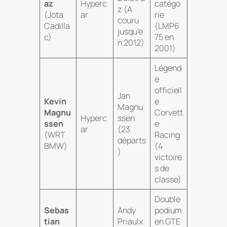
az
Hyperc
catégo
z (A
(Jota
ar
rie
couru
Cadilla
(LMP6
jusqu’e
c)
75 en
n 2012)
2001)
Légend
e
officiell
Jan
Kevin
e
Magnu
Magnu
Corvett
Hyperc
ssen
ssen
e
ar
(23
(WRT
Racing
départs
BMW)
(4
)
victoire
s de
classe)
Double
Sebas
Andy
podium
tian
Priaulx
en GTE