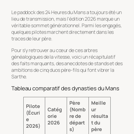
Le paddock des 24 Heures du Mans a toujours été un
lieu de transmission, mais l’édition 2026 marque un
véritable sommet générationnel. Parmi les engagés,
quelques pilotes marchent directement dans les
traces de leur père.
Pour s’y retrouver au cœur de ces arbres
généalogiques de la vitesse, voici un récapitulatif
des faits marquants, des anecdotes de stands et des
ambitions de cinq duos père-fils qui font vibrer la
Sarthe.
Tableau comparatif des dynasties du Mans
Père
Meille
Pilote
Catég
(Nomb
ur
(Écuri
orie
re de
résulta
e
2026
départ
t du
2026)
s)
père