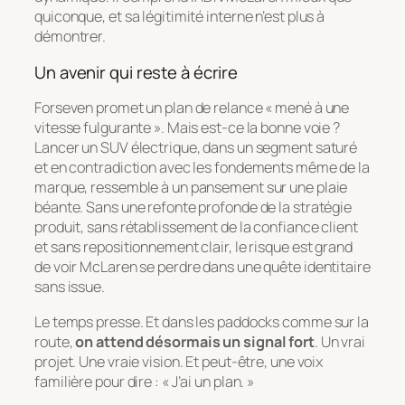
quiconque, et sa légitimité interne n’est plus à
démontrer.
Un avenir qui reste à écrire
Forseven promet un plan de relance « mené à une
vitesse fulgurante ». Mais est-ce la bonne voie ?
Lancer un SUV électrique, dans un segment saturé
et en contradiction avec les fondements même de la
marque, ressemble à un pansement sur une plaie
béante. Sans une refonte profonde de la stratégie
produit, sans rétablissement de la confiance client
et sans repositionnement clair, le risque est grand
de voir McLaren se perdre dans une quête identitaire
sans issue.
Le temps presse. Et dans les paddocks comme sur la
route,
on attend désormais un signal fort
. Un vrai
projet. Une vraie vision. Et peut-être, une voix
familière pour dire :
« J’ai un plan. »