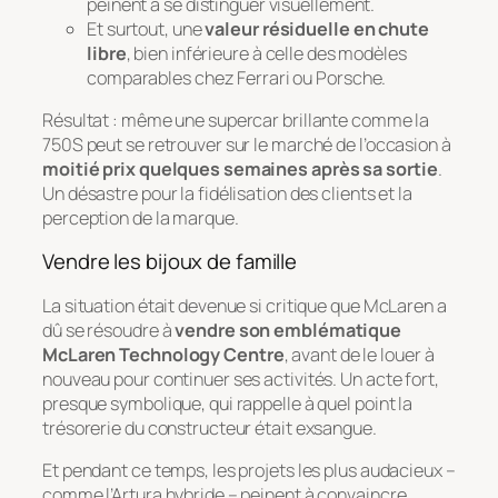
peinent à se distinguer visuellement.
Et surtout, une
valeur résiduelle en chute
libre
, bien inférieure à celle des modèles
comparables chez Ferrari ou Porsche.
Résultat : même une supercar brillante comme la
750S peut se retrouver sur le marché de l’occasion à
moitié prix quelques semaines après sa sortie
.
Un désastre pour la fidélisation des clients et la
perception de la marque.
Vendre les bijoux de famille
La situation était devenue si critique que McLaren a
dû se résoudre à
vendre son emblématique
McLaren Technology Centre
, avant de le louer à
nouveau pour continuer ses activités. Un acte fort,
presque symbolique, qui rappelle à quel point la
trésorerie du constructeur était exsangue.
Et pendant ce temps, les projets les plus audacieux –
comme l’Artura hybride – peinent à convaincre.