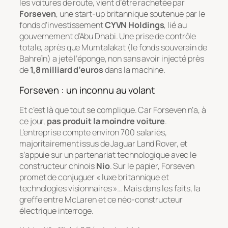
les voitures de route, vient d’être rachetée par
Forseven
, une start-up britannique soutenue par le
fonds d’investissement
CYVN Holdings
, lié au
gouvernement d’Abu Dhabi. Une prise de contrôle
totale, après que Mumtalakat (le fonds souverain de
Bahreïn) a jeté l’éponge, non sans avoir injecté près
de
1,8 milliard d’euros
dans la machine.
Forseven : un inconnu au volant
Et c’est là que tout se complique. Car Forseven n’a, à
ce jour,
pas produit la moindre voiture
.
L’entreprise compte environ 700 salariés,
majoritairement issus de Jaguar Land Rover, et
s’appuie sur un partenariat technologique avec le
constructeur chinois
Nio
. Sur le papier, Forseven
promet de conjuguer « luxe britannique et
technologies visionnaires »… Mais dans les faits, la
greffe entre McLaren et ce néo-constructeur
électrique interroge.