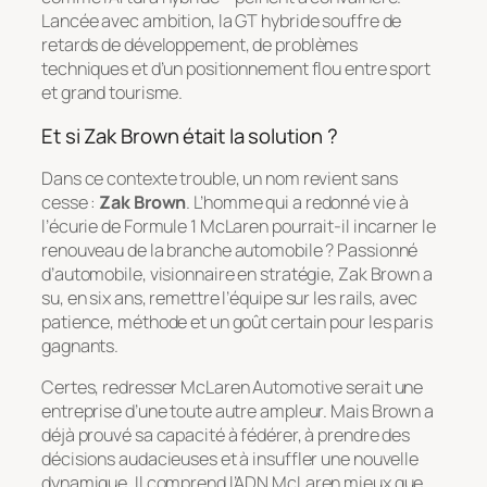
Lancée avec ambition, la GT hybride souffre de
retards de développement, de problèmes
techniques et d’un positionnement flou entre sport
et grand tourisme.
Et si Zak Brown était la solution ?
Dans ce contexte trouble, un nom revient sans
cesse :
Zak Brown
. L’homme qui a redonné vie à
l’écurie de Formule 1 McLaren pourrait-il incarner le
renouveau de la branche automobile ? Passionné
d’automobile, visionnaire en stratégie, Zak Brown a
su, en six ans, remettre l’équipe sur les rails, avec
patience, méthode et un goût certain pour les paris
gagnants.
Certes, redresser McLaren Automotive serait une
entreprise d’une toute autre ampleur. Mais Brown a
déjà prouvé sa capacité à fédérer, à prendre des
décisions audacieuses et à insuffler une nouvelle
dynamique. Il comprend l’ADN McLaren mieux que