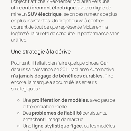
L’objectif affiché ? Réorienter McLaren vers une
offre
entièrement électrique
, avec en ligne de
mire un
SUV électrique
, selon des rumeurs de plus
en plus insistantes. Un projet qui va à contre-
courant de tout ce que représente McLaren : la
légèreté, la pureté de conduite, la performance sans
artifice.
Une stratégie à la dérive
Pourtant, il fallait bien faire quelque chose. Car
depuis sa naissance en 2011, McLaren Automotive
n’a jamais dégagé de bénéfices durables
. Pire
encore, la marque a accumulé les erreurs
stratégiques :
Une
prolifération de modèles
, avec peu de
différenciation réelle.
Des
problèmes de fiabilité
persistants,
entachant l’image de marque.
Une
ligne stylistique figée
, où les modèles