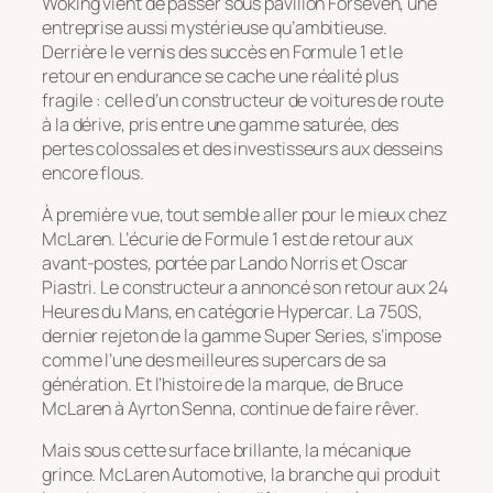
Woking vient de passer sous pavillon Forseven, une
entreprise aussi mystérieuse qu’ambitieuse.
Derrière le vernis des succès en Formule 1 et le
retour en endurance se cache une réalité plus
fragile : celle d’un constructeur de voitures de route
à la dérive, pris entre une gamme saturée, des
pertes colossales et des investisseurs aux desseins
encore flous.
À première vue, tout semble aller pour le mieux chez
McLaren. L’écurie de Formule 1 est de retour aux
avant-postes, portée par Lando Norris et Oscar
Piastri. Le constructeur a annoncé son retour aux 24
Heures du Mans, en catégorie Hypercar. La 750S,
dernier rejeton de la gamme Super Series, s’impose
comme l’une des meilleures supercars de sa
génération. Et l’histoire de la marque, de Bruce
McLaren à Ayrton Senna, continue de faire rêver.
Mais sous cette surface brillante, la mécanique
grince. McLaren Automotive, la branche qui produit