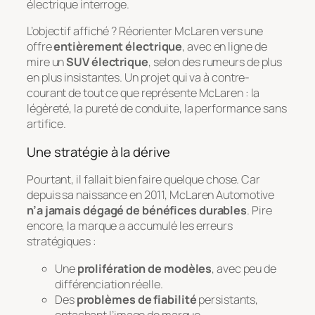
électrique interroge.
L’objectif affiché ? Réorienter McLaren vers une
offre
entièrement électrique
, avec en ligne de
mire un
SUV électrique
, selon des rumeurs de plus
en plus insistantes. Un projet qui va à contre-
courant de tout ce que représente McLaren : la
légèreté, la pureté de conduite, la performance sans
artifice.
Une stratégie à la dérive
Pourtant, il fallait bien faire quelque chose. Car
depuis sa naissance en 2011, McLaren Automotive
n’a jamais dégagé de bénéfices durables
. Pire
encore, la marque a accumulé les erreurs
stratégiques :
Une
prolifération de modèles
, avec peu de
différenciation réelle.
Des
problèmes de fiabilité
persistants,
entachant l’image de marque.