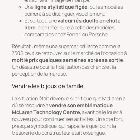
Une
ligne stylistique figée
, où les modèles
peinent à se distinguer visuellement.
Et surtout, une
valeur résiduelle en chute
libre
, bien inférieure à celle des modèles
comparables chez Ferrari ou Porsche.
Résultat : même une supercar brillante comme la
750S peut se retrouver sur le marché de l’occasion à
moitié prix quelques semaines après sa sortie
.
Un désastre pour la fidélisation des clients et la
perception de la marque.
Vendre les bijoux de famille
La situation était devenue si critique que McLaren a
dû se résoudre à
vendre son emblématique
McLaren Technology Centre
, avant de le louer à
nouveau pour continuer ses activités. Un acte fort,
presque symbolique, qui rappelle à quel point la
trésorerie du constructeur était exsangue.