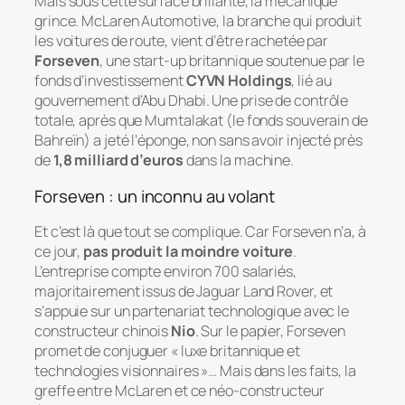
Mais sous cette surface brillante, la mécanique
grince. McLaren Automotive, la branche qui produit
les voitures de route, vient d’être rachetée par
Forseven
, une start-up britannique soutenue par le
fonds d’investissement
CYVN Holdings
, lié au
gouvernement d’Abu Dhabi. Une prise de contrôle
totale, après que Mumtalakat (le fonds souverain de
Bahreïn) a jeté l’éponge, non sans avoir injecté près
de
1,8 milliard d’euros
dans la machine.
Forseven : un inconnu au volant
Et c’est là que tout se complique. Car Forseven n’a, à
ce jour,
pas produit la moindre voiture
.
L’entreprise compte environ 700 salariés,
majoritairement issus de Jaguar Land Rover, et
s’appuie sur un partenariat technologique avec le
constructeur chinois
Nio
. Sur le papier, Forseven
promet de conjuguer « luxe britannique et
technologies visionnaires »… Mais dans les faits, la
greffe entre McLaren et ce néo-constructeur