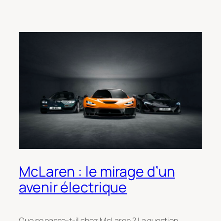
McLaren : le mirage d’un
avenir électrique
Que se passe-t-il chez McLaren ? La question