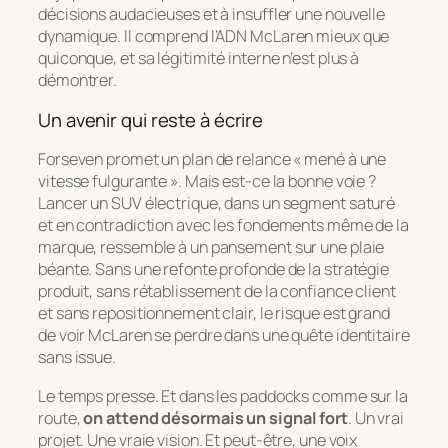
décisions audacieuses et à insuffler une nouvelle
dynamique. Il comprend l’ADN McLaren mieux que
quiconque, et sa légitimité interne n’est plus à
démontrer.
Un avenir qui reste à écrire
Forseven promet un plan de relance « mené à une
vitesse fulgurante ». Mais est-ce la bonne voie ?
Lancer un SUV électrique, dans un segment saturé
et en contradiction avec les fondements même de la
marque, ressemble à un pansement sur une plaie
béante. Sans une refonte profonde de la stratégie
produit, sans rétablissement de la confiance client
et sans repositionnement clair, le risque est grand
de voir McLaren se perdre dans une quête identitaire
sans issue.
Le temps presse. Et dans les paddocks comme sur la
route,
on attend désormais un signal fort
. Un vrai
projet. Une vraie vision. Et peut-être, une voix