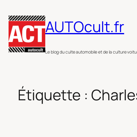
Aller
au
AUTOcult.fr
contenu
Le blog du culte automobile et de la culture voitu
Étiquette :
Charle