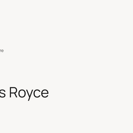
re
s Royce