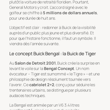
plutôt la voiture de retraité floridien. Pourtant,
General Motors y croit. L’accord signé avec le
golfeur se chiffre à
5 millions de dollars annuels
,
pour une durée de huit ans.
L’objectif est clair : redonner à Buick de la visibilité
auprès d’un public plus jeune et plus diversifié. Et
pour que l’histoire fonctionne, il faut un symbole. Il
viendra dès l’année suivante.
Le concept Buick Bengal : la Buick de Tiger
Au
Salon de Detroit 2001
, Buick crée la surprise en
levant le voile sur la
Bengal Concept
. Un nom
évocateur – Tiger est surnommé « le Tigre » – et une
philosophie de design résolument tournée vers
l’avenir. Ce
cabriolet 2+2
, conçu pour séduire les
trentenaires urbains, se distingue par plusieurs
audaces techniques.
La Bengal est animée par un V6 3.4 litres