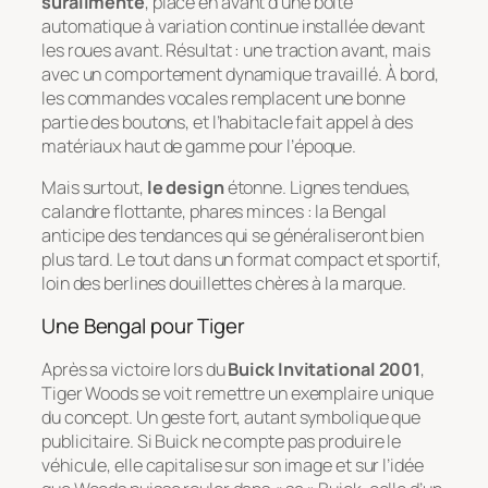
suralimenté
, placé en avant d’une boîte
automatique à variation continue installée devant
les roues avant. Résultat : une traction avant, mais
avec un comportement dynamique travaillé. À bord,
les commandes vocales remplacent une bonne
partie des boutons, et l’habitacle fait appel à des
matériaux haut de gamme pour l’époque.
Mais surtout,
le design
étonne. Lignes tendues,
calandre flottante, phares minces : la Bengal
anticipe des tendances qui se généraliseront bien
plus tard. Le tout dans un format compact et sportif,
loin des berlines douillettes chères à la marque.
Une Bengal pour Tiger
Après sa victoire lors du
Buick Invitational 2001
,
Tiger Woods se voit remettre un exemplaire unique
du concept. Un geste fort, autant symbolique que
publicitaire. Si Buick ne compte pas produire le
véhicule, elle capitalise sur son image et sur l’idée