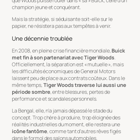
que Woods puisse rouler dans « sa » Buick, celle d’un
champion jeune et conquérant.
Mais la stratégie, si séduisante soit-elle sur le
papier, ne résistera pas aux tempêtes à venir.
Une décennie troublée
En 2008, en pleine crise financière mondiale,
Buick
met fin à son partenariat avec Tiger Woods
.
Officiellement, la séparation est « mutuelle », mais
les difficultés économiques de General Motors
laissent peu de place aux contrats coûteux. Dans le
même temps,
Tiger Woods traverse lui aussi une
période sombre
, entre blessures, pertes de
performance et scandales personnels.
La Bengal, elle, n’a jamais dépassé le stade du
concept. Trop chère à produire, trop éloignée des
réalités industrielles du moment, elle restera une
icône fantôme
, comme tant d’autres rêves figés
dans le formol des salons automobiles.