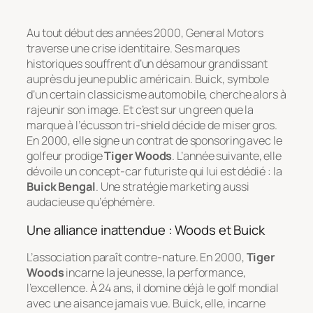
Au tout début des années 2000, General Motors
traverse une crise identitaire. Ses marques
historiques souffrent d’un désamour grandissant
auprès du jeune public américain. Buick, symbole
d’un certain classicisme automobile, cherche alors à
rajeunir son image. Et c’est sur un green que la
marque à l’écusson tri-shield décide de miser gros.
En 2000, elle signe un contrat de sponsoring avec le
golfeur prodige
Tiger Woods
. L’année suivante, elle
dévoile un concept-car futuriste qui lui est dédié : la
Buick Bengal
. Une stratégie marketing aussi
audacieuse qu’éphémère.
Une alliance inattendue : Woods et Buick
L’association paraît contre-nature. En 2000,
Tiger
Woods
incarne la jeunesse, la performance,
l’excellence. À 24 ans, il domine déjà le golf mondial
avec une aisance jamais vue. Buick, elle, incarne