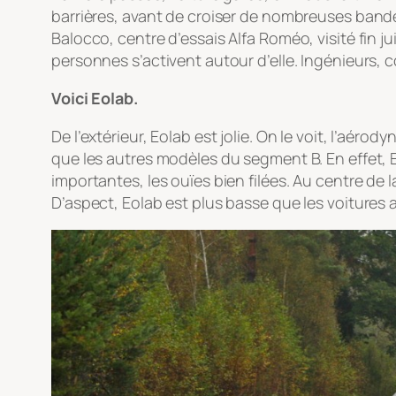
barrières, avant de croiser de nombreuses bande
Balocco, centre d’essais Alfa Roméo, visité fin j
personnes s’activent autour d’elle. Ingénieurs, c
Voici Eolab.
De l’extérieur, Eolab est jolie. On le voit, l’aé
que les autres modèles du segment B. En effet, E
importantes, les ouïes bien filées. Au centre de
D’aspect, Eolab est plus basse que les voitures a