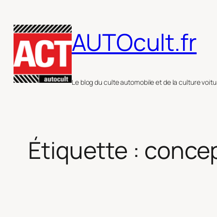
Aller
au
AUTOcult.fr
contenu
Le blog du culte automobile et de la culture voitu
Étiquette :
conce