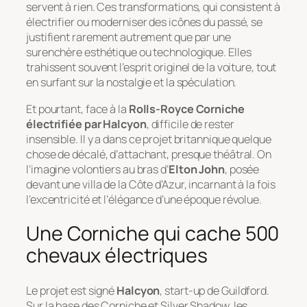
servent à rien. Ces transformations, qui consistent à
électrifier ou moderniser des icônes du passé, se
justifient rarement autrement que par une
surenchère esthétique ou technologique. Elles
trahissent souvent l’esprit originel de la voiture, tout
en surfant sur la nostalgie et la spéculation.
Et pourtant, face à la
Rolls-Royce Corniche
électrifiée par Halcyon
, difficile de rester
insensible. Il y a dans ce projet britannique quelque
chose de décalé, d’attachant, presque théâtral. On
l’imagine volontiers au bras d’
Elton John
, posée
devant une villa de la Côte d’Azur, incarnant à la fois
l’excentricité et l’élégance d’une époque révolue.
Une Corniche qui cache 500
chevaux électriques
Le projet est signé
Halcyon
, start-up de Guildford.
Sur la base des Corniche et Silver Shadow, les