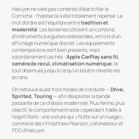
Halcyon ne s’est pas contenté d’électrifier la
Corniche : l’habitacle a été totalement repensé. Le
mot d’ordre est l’équilibre entre
tradition et
modernité
. Les boiseries côtoient un combiné
d’instruments à aiguilles redessinées, enrichi d’un
affichage numérique discret. Les équipements
contemporains sont bien présents, mais
volontairement cachés :
Apple CarPlay sans fil,
caméra de recul, climatisation numérique
, le
tout dissimulé jusqu’à ce qu’un bouton réveille les
écrans.
On retrouve aussi trois modes de conduite —
Drive,
Spirited, Touring
— afin d’exploiter la bande
passante de ce châssis modernisé. Plus ferme, plus
réactif, le comportement reste cependant fidèle à
l’esprit Rolls : une voiture qui « flotte sur un nuage »,
comme le décrit Matthew Pearson, cofondateur et
PDG d’Halcyon.