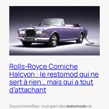
Rolls-Royce Corniche
Halcyon : le restomod qui ne
sert à rien… mais qui a tout
d’attachant
Soyons honnêtes : la plupart des
restomods
ne