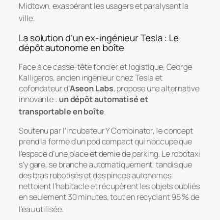
Midtown, exaspérant les usagers et paralysant la
ville
.
La solution d’un ex-ingénieur Tesla : Le
dépôt autonome en boîte
Face à ce casse-tête foncier et logistique, George
Kalligeros, ancien ingénieur chez Tesla et
cofondateur d’
Aseon Labs
, propose une alternative
innovante :
un dépôt automatisé et
transportable en boîte
.
Soutenu par l’incubateur Y Combinator, le concept
prend la forme d’un pod compact qui n’occupe que
l’espace d’une place et demie de parking
. Le robotaxi
s’y gare, se branche automatiquement, tandis que
des bras robotisés et des pinces autonomes
nettoient l’habitacle et récupèrent les objets oubliés
en seulement 30 minutes, tout en recyclant 95 % de
l’eau utilisée
.