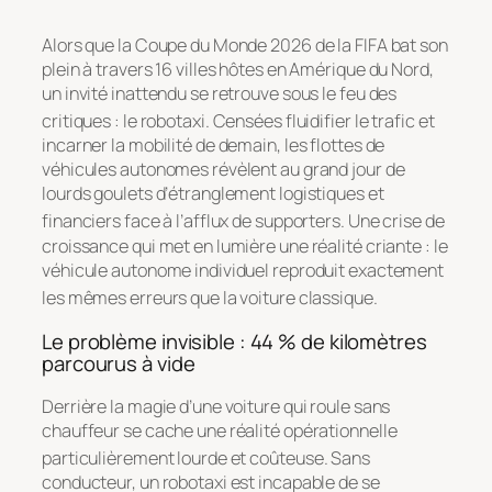
Alors que la Coupe du Monde 2026 de la FIFA bat son
plein à travers 16 villes hôtes en Amérique du Nord,
un invité inattendu se retrouve sous le feu des
critiques : le robotaxi
. Censées fluidifier le trafic et
incarner la mobilité de demain, les flottes de
véhicules autonomes révèlent au grand jour de
lourds goulets d’étranglement logistiques et
financiers face à l’afflux de supporters
. Une crise de
croissance qui met en lumière une réalité criante : le
véhicule autonome individuel reproduit exactement
les mêmes erreurs que la voiture classique
.
Le problème invisible : 44 % de kilomètres
parcourus à vide
Derrière la magie d’une voiture qui roule sans
chauffeur se cache une réalité opérationnelle
particulièrement lourde et coûteuse
. Sans
conducteur, un robotaxi est incapable de se