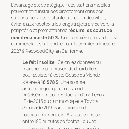
L’avantage est stratégique : ces stations mobiles
peuvent être installées directement dans des
stations-service existantes au cœur des villes,
évitant aux robotaxis les longs trajets à vide vers la
périphérie et promettant de
réduire les coûts de
maintenance de 50 %
. Une première phase de test
commercial est attendue pour le premier trimestre
2027 à Redwood City, en Californie
.
Le fait insolite :
Selon les données du
marché, le prix moyen de deux billets
pour assister à cette Coupe du Monde
s’élève à
16 578 $
. Une somme
astronomique qui correspond
précisément au prix d’achat d’une Lexus
IS de 2015 ou d’un monospace Toyota
Sienna de 2016 sur le marché de
l’occasion américain
. À vous de choisir
entre 180 minutes de football ou une
voiture pour les dix prochaines années
.