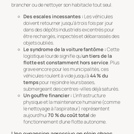
brancher ou de nettoyer son habitacle tout seul
.
Des escales incessantes :
Les véhicules
doivent retourner jusqu’à trois fois par jour
dans des dépôts industriels excentrés pour
être rechargés, inspectés et débarrassés des
objets oubliés.
Le syndrome de la voiture fantôme :
Cette
logistique lourde signifie qu’
un tiers de la
flotte est constamment hors service
. Plus
grave encore pour les municipalités, ces
véhicules roulent à vide jusqu’à
44 % du
temps
pour rejoindre leurs bases,
submergeant des centres-villes déjà saturés.
Un gouffre financier :
L’infrastructure
physique et la maintenance humaine (comme
le nettoyage à l’aspirateur) représentent
aujourd’hui
70 % du coût total
de
fonctionnement d’une flotte autonome.
Une expansion agressive en plein chaos