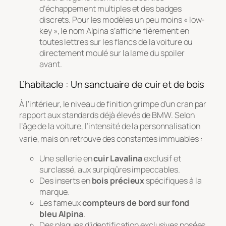
d’échappement multiples et des badges
discrets. Pour les modèles un peu moins « low-
key », le nom Alpina s’affiche fièrement en
toutes lettres sur les flancs de la voiture ou
directement moulé sur la lame du spoiler
avant.
L’habitacle : Un sanctuaire de cuir et de bois
À l’intérieur, le niveau de finition grimpe d’un cran par
rapport aux standards déjà élevés de BMW. Selon
l’âge de la voiture, l’intensité de la personnalisation
varie, mais on retrouve des constantes immuables
:
Une sellerie en
cuir Lavalina
exclusif et
surclassé, aux surpiqûres impeccables.
Des inserts en
bois précieux
spécifiques à la
marque.
Les fameux
compteurs de bord sur fond
bleu Alpina
.
Des plaques d’identification exclusives posées