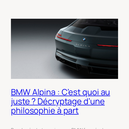
BMW Alpina : C’est quoi au
juste ? Décryptage d’une
philosophie à part