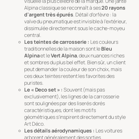
visuelle la plus célèbre de la marque. Une jante
Alpina classique se reconnaît à ses
20 rayons
d’argent très épurés
. Détail d’orfèvre : la
valve du pneumatique est invisible à l’extérieur,
dissimulée directement sous le cache-moyeu
central.
Les teintes de carrosserie :
Les couleurs
traditionnelles de la maison sont le
Bleu
Alpina
et le
Vert Alpina
, deux nuances riches
et sombres du plus bel effet. Bien sûr, un client
peut demander la couleur de son choix, mais
ces deux teintes restent les favorites des
puristes.
Le « Deco set » :
Souvent (mais pas
exclusivement), les lignes de la carrosserie
sont soulignées par des liserés dorés
caractéristiques, dont les motifs
géométriques s’inspirent directement du style
Art Déco.
Les détails aérodynamiques :
Les voitures
arborent généralement des sorties