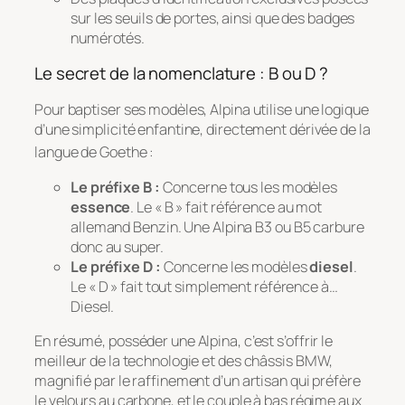
sur les seuils de portes, ainsi que des badges
numérotés.
Le secret de la nomenclature : B ou D ?
Pour baptiser ses modèles, Alpina utilise une logique
d’une simplicité enfantine, directement dérivée de la
langue de Goethe
:
Le préfixe B :
Concerne tous les modèles
essence
. Le « B » fait référence au mot
allemand
Benzin
. Une Alpina B3 ou B5 carbure
donc au super.
Le préfixe D :
Concerne les modèles
diesel
.
Le « D » fait tout simplement référence à…
Diesel.
En résumé, posséder une Alpina, c’est s’offrir le
meilleur de la technologie et des châssis BMW,
magnifié par le raffinement d’un artisan qui préfère
le velours au carbone, et le couple à bas régime aux