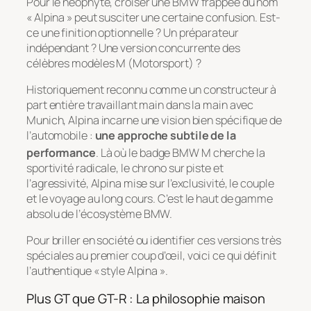
Pour le néophyte, croiser une BMW frappée du nom
« Alpina » peut susciter une certaine confusion. Est-
ce une finition optionnelle ? Un préparateur
indépendant ? Une version concurrente des
célèbres modèles M (Motorsport) ?
Historiquement reconnu comme un constructeur à
part entière travaillant main dans la main avec
Munich, Alpina incarne une vision bien spécifique de
l’automobile :
une approche subtile de la
performance
. Là où le badge BMW M cherche la
sportivité radicale, le chrono sur piste et
l’agressivité, Alpina mise sur l’exclusivité, le couple
et le voyage au long cours. C’est le haut de gamme
absolu de l’écosystème BMW.
Pour briller en société ou identifier ces versions très
spéciales au premier coup d’œil, voici ce qui définit
l’authentique « style Alpina ».
Plus GT que GT-R : La philosophie maison