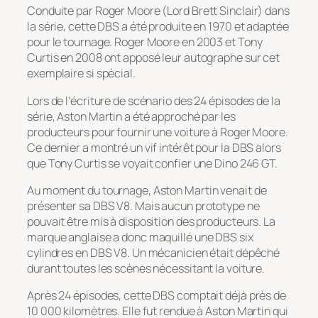
Conduite par Roger Moore (Lord Brett Sinclair) dans
la série, cette DBS a été produite en 1970 et adaptée
pour le tournage. Roger Moore en 2003 et Tony
Curtis en 2008 ont apposé leur autographe sur cet
exemplaire si spécial.
Lors de l’écriture de scénario des 24 épisodes de la
série, Aston Martin a été approché par les
producteurs pour fournir une voiture à Roger Moore.
Ce dernier a montré un vif intérêt pour la DBS alors
que Tony Curtis se voyait confier une Dino 246 GT.
Au moment du tournage, Aston Martin venait de
présenter sa DBS V8. Mais aucun prototype ne
pouvait être mis à disposition des producteurs. La
marque anglaise a donc maquillé une DBS six
cylindres en DBS V8. Un mécanicien était dépêché
durant toutes les scènes nécessitant la voiture.
Après 24 épisodes, cette DBS comptait déjà près de
10 000 kilomètres. Elle fut rendue à Aston Martin qui