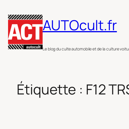
Aller
au
AUTOcult.fr
contenu
Le blog du culte automobile et de la culture voitu
Étiquette :
F12 TR