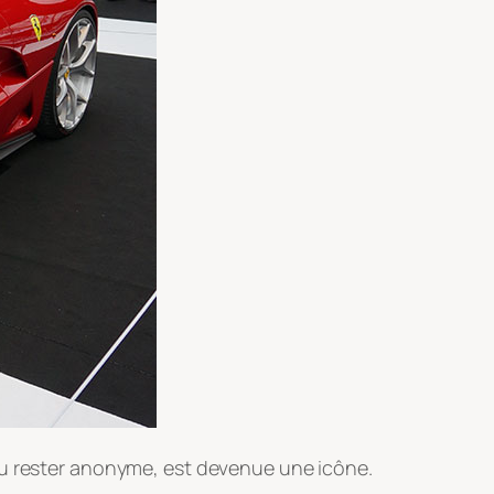
lu rester anonyme, est devenue une icône.