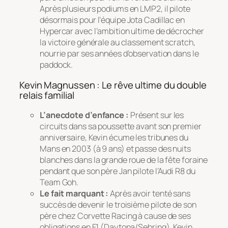
Après plusieurs podiums en LMP2, il pilote
désormais pour l’équipe Jota Cadillac en
Hypercar avec l’ambition ultime de décrocher
la victoire générale au classement scratch,
nourrie par ses années d’observation dans le
paddock.
Kevin Magnussen : Le rêve ultime du double
relais familial
L’anecdote d’enfance :
Présent sur les
circuits dans sa poussette avant son premier
anniversaire, Kevin écume les tribunes du
Mans en 2003 (à 9 ans) et passe des nuits
blanches dans la grande roue de la fête foraine
pendant que son père Jan pilote l’Audi R8 du
Team Goh.
Le fait marquant :
Après avoir tenté sans
succès de devenir le troisième pilote de son
père chez Corvette Racing à cause de ses
obligations en F1 (Daytona/Sebring), Kevin