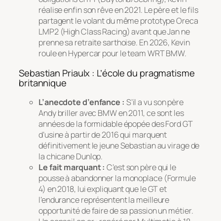
réalise enfin son rêve en 2021. Le père et le fils
partagent le volant du même prototype Oreca
LMP2 (High Class Racing) avant que Jan ne
prenne sa retraite sarthoise. En 2026, Kevin
roule en Hypercar pour le team WRT BMW.
Sebastian Priaulx : L’école du pragmatisme
britannique
L’anecdote d’enfance :
S’il a vu son père
Andy briller avec BMW en 2011, ce sont les
années de la formidable épopée des Ford GT
d’usine à partir de 2016 qui marquent
définitivement le jeune Sebastian au virage de
la chicane Dunlop.
Le fait marquant :
C’est son père qui le
pousse à abandonner la monoplace (Formule
4) en 2018, lui expliquant que le GT et
l’endurance représentent la meilleure
opportunité de faire de sa passion un métier.