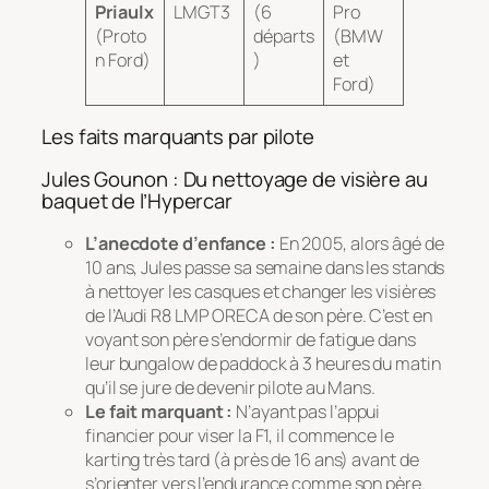
Priaulx
LMGT3
(6
Pro
(Proto
départs
(BMW
n Ford)
)
et
Ford)
Les faits marquants par pilote
Jules Gounon : Du nettoyage de visière au
baquet de l’Hypercar
L’anecdote d’enfance :
En 2005, alors âgé de
10 ans, Jules passe sa semaine dans les stands
à nettoyer les casques et changer les visières
de l’Audi R8 LMP ORECA de son père. C’est en
voyant son père s’endormir de fatigue dans
leur bungalow de paddock à 3 heures du matin
qu’il se jure de devenir pilote au Mans.
Le fait marquant :
N’ayant pas l’appui
financier pour viser la F1, il commence le
karting très tard (à près de 16 ans) avant de
s’orienter vers l’endurance comme son père.