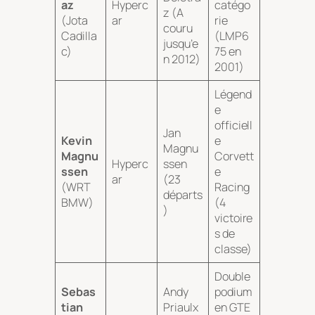
az
Hyperc
catégo
z (A
(Jota
ar
rie
couru
Cadilla
(LMP6
jusqu’e
c)
75 en
n 2012)
2001)
Légend
e
officiell
Jan
Kevin
e
Magnu
Magnu
Corvett
Hyperc
ssen
ssen
e
ar
(23
(WRT
Racing
départs
BMW)
(4
)
victoire
s de
classe)
Double
Sebas
Andy
podium
tian
Priaulx
en GTE