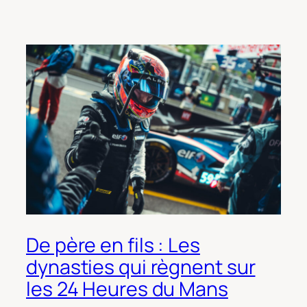
De père en fils : Les
dynasties qui règnent sur
les 24 Heures du Mans