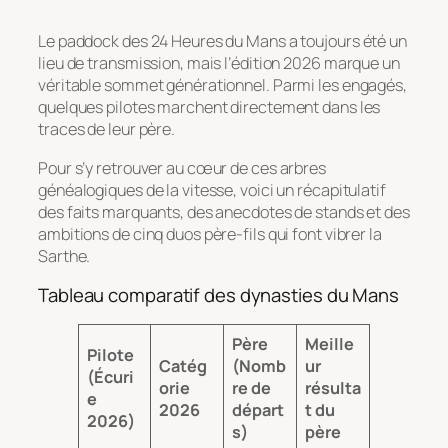
Le paddock des 24 Heures du Mans a toujours été un
lieu de transmission, mais l’édition 2026 marque un
véritable sommet générationnel. Parmi les engagés,
quelques pilotes marchent directement dans les
traces de leur père.
Pour s’y retrouver au cœur de ces arbres
généalogiques de la vitesse, voici un récapitulatif
des faits marquants, des anecdotes de stands et des
ambitions de cinq duos père-fils qui font vibrer la
Sarthe.
Tableau comparatif des dynasties du Mans
Père
Meille
Pilote
Catég
(Nomb
ur
(Écuri
orie
re de
résulta
e
2026
départ
t du
2026)
s)
père