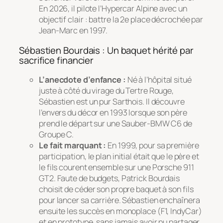
En 2026, il pilote l’Hypercar Alpine avec un
objectif clair : battre la 2e place décrochée par
Jean-Marc en 1997.
Sébastien Bourdais : Un baquet hérité par
sacrifice financier
L’anecdote d’enfance :
Né à l’hôpital situé
juste à côté du virage du Tertre Rouge,
Sébastien est un pur Sarthois. Il découvre
l’envers du décor en 1993 lorsque son père
prend le départ sur une Sauber-BMW C6 de
Groupe C.
Le fait marquant :
En 1999, pour sa première
participation, le plan initial était que le père et
le fils courent ensemble sur une Porsche 911
GT2. Faute de budgets, Patrick Bourdais
choisit de céder son propre baquet à son fils
pour lancer sa carrière. Sébastien enchaînera
ensuite les succès en monoplace (F1, IndyCar)
et en prototype, sans jamais avoir pu partager