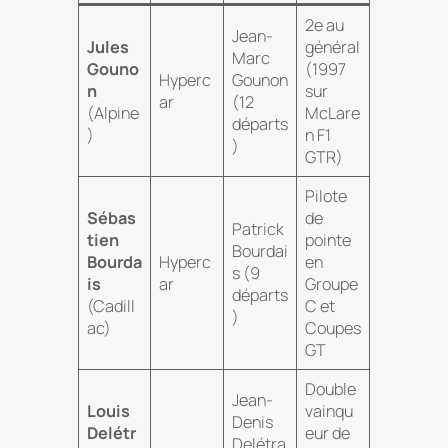
2e au
Jean-
Jules
général
Marc
Gouno
(1997
Hyperc
Gounon
n
sur
ar
(12
(Alpine
McLare
départs
)
n F1
)
GTR)
Pilote
Sébas
de
Patrick
tien
pointe
Bourdai
Bourda
Hyperc
en
s (9
is
ar
Groupe
départs
(Cadill
C et
)
ac)
Coupes
GT
Double
Jean-
Louis
vainqu
Denis
Delétr
eur de
Delétra