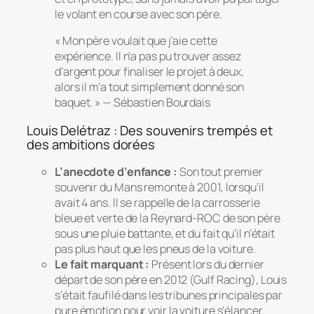
le volant en course avec son père.
« Mon père voulait que j’aie cette
expérience. Il n’a pas pu trouver assez
d’argent pour finaliser le projet à deux,
alors il m’a tout simplement donné son
baquet. » — Sébastien Bourdais
Louis Delétraz : Des souvenirs trempés et
des ambitions dorées
L’anecdote d’enfance :
Son tout premier
souvenir du Mans remonte à 2001, lorsqu’il
avait 4 ans. Il se rappelle de la carrosserie
bleue et verte de la Reynard-ROC de son père
sous une pluie battante, et du fait qu’il n’était
pas plus haut que les pneus de la voiture.
Le fait marquant :
Présent lors du dernier
départ de son père en 2012 (Gulf Racing), Louis
s’était faufilé dans les tribunes principales par
pure émotion pour voir la voiture s’élancer.