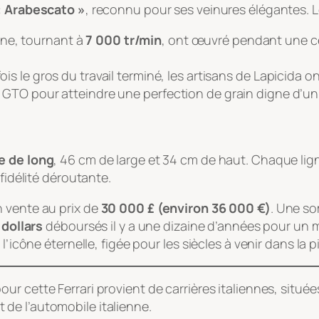
« Arabescato »
, reconnu pour ses veinures élégantes. L
ine, tournant à
7 000 tr/min
, ont œuvré pendant une c
is le gros du travail terminé, les artisans de Lapicida on
la GTO pour atteindre une perfection de grain digne d’un
e de long
, 46 cm de large et 34 cm de haut. Chaque lign
fidélité déroutante.
n vente au prix de
30 000 £ (environ 36 000 €)
. Une s
 dollars
déboursés il y a une dizaine d’années pour un mod
’icône éternelle, figée pour les siècles à venir dans la pi
our cette Ferrari provient de carrières italiennes, situ
de l’automobile italienne.