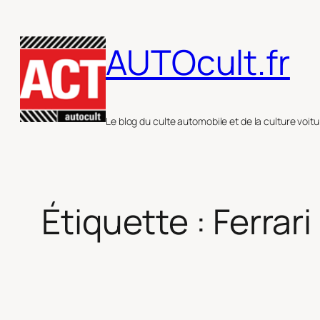
Aller
au
AUTOcult.fr
contenu
Le blog du culte automobile et de la culture voitu
Étiquette :
Ferrari