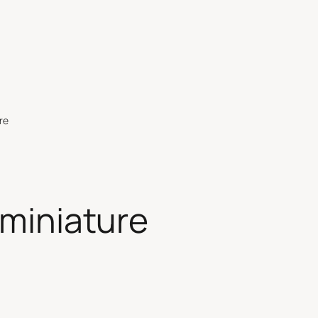
re
 miniature