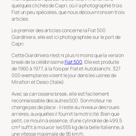
quelques clichés de Capri, où il a photographié trois
Fiat un peu spéciales, que nous découvrirons en trois
articles.
Le premier des articles concerne la Fiat 500
Giardiniera, elle est ici photographiée sur le port de
Capri.
Cette Giardiniera n’est ni plus ni moins que la version
break de la célébrissime
Fiat 500
. Elle est produite
de 1960 à 1977, à la fois par Fiat et Autobianchi. 327
000 exemplaires voient le jour dans les usines de
Mirafiori et Desio (Italie).
Avec sa carrosserie break, elle est facilement
reconnaissable des autres 500. Son moteur ne
change pas de place : il reste au niveaux des roues
arrières, auxquelles il fournit la motricité. Bien que
petit, ce moulin à essence, d’une cylindrée de 499,5
cm³ suffit à mouvoir les 555 kg de la belle Italienne, à
une vitesse maximale de 95 km/h.