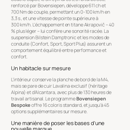
renforcé par Bovensiepen, développe 611 ch et
700 Nm de couple, permettant un 0‑100 km/h en
3,3 s , et une vitesse de pointe supérieure à
300 km/h. L’échappement en titane Akrapovič – 40
% plus léger – lui confère une sonorité racée. La
suspension Bilstein Damptronic et les modes de
conduite (Confort, Sport, Sport Plus) assurent un
comportement équilibré entre performance et
confort.
Un habitacle sur mesure
L’intérieur conserve la planche de bord de la M4,
mais se pare de cuir Lavalina exclusif (héritage
Alpina) et d’Alcantara, avec plus de 130 heures de
travail artisanal. Le programme
Bovensiepen
Bespoke
offre 16 coloris standard, et jusqu’à 45
options supplémentaires sur mesure.
Une manière de poser les bases d’une
nouvelle marque