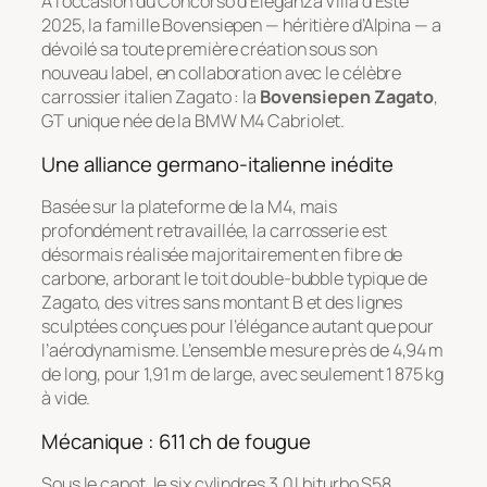
À l’occasion du Concorso d’Eleganza Villa d’Este
2025, la famille Bovensiepen — héritière d’Alpina — a
dévoilé sa toute première création sous son
nouveau label, en collaboration avec le célèbre
carrossier italien Zagato : la
Bovensiepen Zagato
,
GT unique née de la BMW M4 Cabriolet.
Une alliance germano-italienne inédite
Basée sur la plateforme de la M4, mais
profondément retravaillée, la carrosserie est
désormais réalisée majoritairement en fibre de
carbone, arborant le toit double-bubble typique de
Zagato, des vitres sans montant B et des lignes
sculptées conçues pour l’élégance autant que pour
l’aérodynamisme. L’ensemble mesure près de 4,94 m
de long, pour 1,91 m de large, avec seulement 1 875 kg
à vide.
Mécanique : 611 ch de fougue
Sous le capot, le six cylindres 3,0 l biturbo S58,