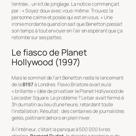
l’entrée… un kit de jonglage. La notice commençait
par :
« Soyez doux avec vous-même. Trouvez la
personne calme et posée qui est en vous. »
Une
ironie mordante quand on sait que Benetton passait
son temps à tout envoyer en l’air en espérant que ça
retombe sur ses pattes.
Le fiasco de Planet
Hollywood (1997)
Mais le sommet de l’art Benetton reste le lancement
de la
B197
à Londres. Flavio Briatore avait eu la
« brillante » idée de privatiser le Planet Hollywood de
Leicester Square. Le problème ? Le bar avait fermé à
3h du matin au lieu d’une heure, retardant toute
l’installation. Résultat : des centaines de journalistes
gelés, piétinant dehors en plein hiver.
À l’intérieur, c’était la panique à 500 000 livres