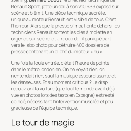
sterling.
Bernard Dudot
, le directeur technique de
Renault Sport, jette un œil à son V10 RS9 exposé sur
scène et blêmit. Une pièce technique secrète,
unique au moteur Renault, est visible de tous. C’est
l’horreur. Alors que la presse s’impatiente dehors, les
techniciens Renault sortent les clés à molette en
urgence sur scène, et un coup de fil paniqué part
vers le labo photo pour détruire 400 dossiers de
presse contenant un cliché du moteur « nu ».
Une fois la foule entrée, c’était l’heure de pointe
dans le métro londonien. On ne voyait rien, on
n’entendait rien, sauf la musique assourdissante et
les danseuses. Et au moment critique ? Le drap
recouvrant la voiture (que tout le monde avait déjà
vue en photos lors des tests en Espagne) est resté
coincé, nécessitant l’intervention musclée et peu
gracieuse de l’équipe technique.
Le tour de magie