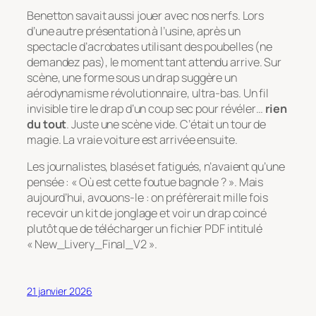
Benetton savait aussi jouer avec nos nerfs. Lors
d’une autre présentation à l’usine, après un
spectacle d’acrobates utilisant des poubelles (ne
demandez pas), le moment tant attendu arrive. Sur
scène, une forme sous un drap suggère un
aérodynamisme révolutionnaire, ultra-bas. Un fil
invisible tire le drap d’un coup sec pour révéler…
rien
du tout
. Juste une scène vide. C’était un tour de
magie. La vraie voiture est arrivée ensuite.
Les journalistes, blasés et fatigués, n’avaient qu’une
pensée :
« Où est cette foutue bagnole ? »
. Mais
aujourd’hui, avouons-le : on préfèrerait mille fois
recevoir un kit de jonglage et voir un drap coincé
plutôt que de télécharger un fichier PDF intitulé
« New_Livery_Final_V2 ».
21 janvier 2026