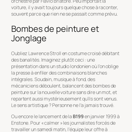
orchestré par Flavio Briatore. Peu importait la
voiture, il y avait toujours quelque chose à raconter,
souvent parce que rien ne se passait comme prévu.
Bombes de peinture et
Jonglage
Oubliez Lawrence Stroll en costume croisé débitant
des banalités. Imaginez plutôt ceci : une
présentation dans un studio londonien où l’on oblige
la presse à enfiler des combinaisons blanches
intégrales. Soudain, musique à fond, des
mécaniciens déboulent, balancent des bombes de
peinture sur la nouvelle voiture sans dire un mot, et
repartent aussi mystérieusement qu’ils sont venus.
Le sens artistique ? Personne ne l’a jamais trouvé.
Ou encore le lancement de la
B199
en janvier 1999 à
Enstone. Pour « calmer » les journalistes forcés de
travailler un samedi matin, l’équipe leur offre à