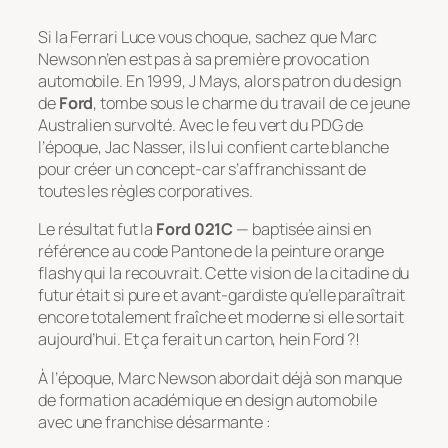
Si la Ferrari Luce vous choque, sachez que Marc
Newson n’en est pas à sa première provocation
automobile. En 1999, J Mays, alors patron du design
de
Ford
, tombe sous le charme du travail de ce jeune
Australien survolté. Avec le feu vert du PDG de
l’époque, Jac Nasser, ils lui confient carte blanche
pour créer un concept-car s’affranchissant de
toutes les règles corporatives.
Le résultat fut la
Ford 021C
— baptisée ainsi en
référence au code Pantone de la peinture orange
flashy qui la recouvrait. Cette vision de la citadine du
futur était si pure et avant-gardiste qu’elle paraîtrait
encore totalement fraîche et moderne si elle sortait
aujourd’hui. Et ça ferait un carton, hein Ford ?!
À l’époque, Marc Newson abordait déjà son manque
de formation académique en design automobile
avec une franchise désarmante :