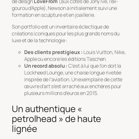
de design
LoveFrom
(aux côtés de Jony Ive, l’ex-
gourou d’Apple), Newson a initialement suivi une
formation en sculpture et en joaillerie.
Son portfolio est un inventaire éclectique de
créations iconiques pour les plus grands noms du
luxe et de la technologie :
Des clients prestigieux :
Louis Vuitton, Nike,
Apple ou encore les éditions Taschen.
Un record absolu :
C’est à lui que l’on doit la
Lockheed Lounge
, une chaise longue rivetée
inspirée de l’aviation. Un exemplaire de cette
œuvre d’art s’est arraché aux enchères pour
plusieurs millions d’euros en 2015.
Un authentique «
petrolhead » de haute
lignée