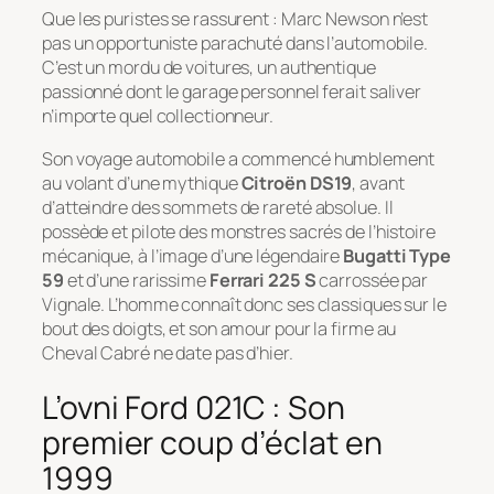
Que les puristes se rassurent : Marc Newson n’est
pas un opportuniste parachuté dans l’automobile.
C’est un mordu de voitures, un authentique
passionné dont le garage personnel ferait saliver
n’importe quel collectionneur.
Son voyage automobile a commencé humblement
au volant d’une mythique
Citroën DS19
, avant
d’atteindre des sommets de rareté absolue. Il
possède et pilote des monstres sacrés de l’histoire
mécanique, à l’image d’une légendaire
Bugatti Type
59
et d’une rarissime
Ferrari 225 S
carrossée par
Vignale. L’homme connaît donc ses classiques sur le
bout des doigts, et son amour pour la firme au
Cheval Cabré ne date pas d’hier.
L’ovni Ford 021C : Son
premier coup d’éclat en
1999