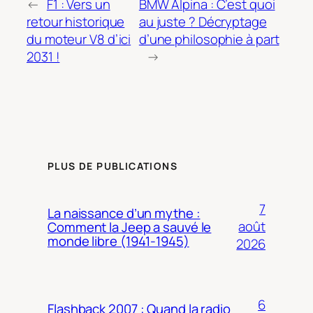
←
F1 : Vers un
BMW Alpina : C’est quoi
retour historique
au juste ? Décryptage
du moteur V8 d’ici
d’une philosophie à part
2031 !
→
PLUS DE PUBLICATIONS
7
La naissance d’un mythe :
août
Comment la Jeep a sauvé le
monde libre (1941-1945)
2026
6
Flashback 2007 : Quand la radio