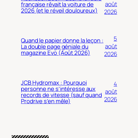
août
française rêvait la voiture de
2026 (et le réveil douloureux)
2026
5
Quand le papier donne la leçon :
août
La double page géniale du
magazine Evo (Août 2026)
2026
JCB Hydromax : Pourquoi
4
personne ne s’intéresse aux
août
records de vitesse (sauf quand
2026
Prodrive s’en mêle)