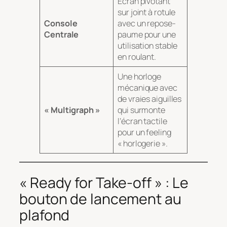
Écran pivotant
sur joint à rotule
Console
avec un repose-
Centrale
paume pour une
utilisation stable
en roulant.
Une horloge
mécanique avec
de vraies aiguilles
« Multigraph »
qui surmonte
l’écran tactile
pour un feeling
« horlogerie ».
« Ready for Take-off » : Le
bouton de lancement au
plafond