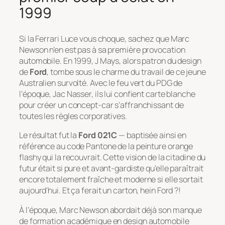
1999
Si la Ferrari Luce vous choque, sachez que Marc
Newson n’en est pas à sa première provocation
automobile. En 1999, J Mays, alors patron du design
de
Ford
, tombe sous le charme du travail de ce jeune
Australien survolté. Avec le feu vert du PDG de
l’époque, Jac Nasser, ils lui confient carte blanche
pour créer un concept-car s’affranchissant de
toutes les règles corporatives.
Le résultat fut la
Ford 021C
— baptisée ainsi en
référence au code Pantone de la peinture orange
flashy qui la recouvrait. Cette vision de la citadine du
futur était si pure et avant-gardiste qu’elle paraîtrait
encore totalement fraîche et moderne si elle sortait
aujourd’hui. Et ça ferait un carton, hein Ford ?!
À l’époque, Marc Newson abordait déjà son manque
de formation académique en design automobile