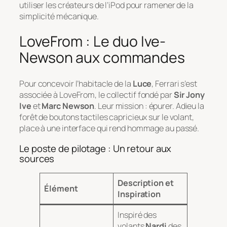
utiliser les créateurs de l’iPod pour ramener de la
simplicité mécanique.
LoveFrom : Le duo Ive-
Newson aux commandes
Pour concevoir l’habitacle de la
Luce
, Ferrari s’est
associée à
LoveFrom
, le collectif fondé par
Sir Jony
Ive
et
Marc Newson
. Leur mission : épurer. Adieu la
forêt de boutons tactiles capricieux sur le volant,
place à une interface qui rend hommage au passé.
Le poste de pilotage : Un retour aux
sources
Description et
Élément
Inspiration
Inspiré des
volants
Nardi
des