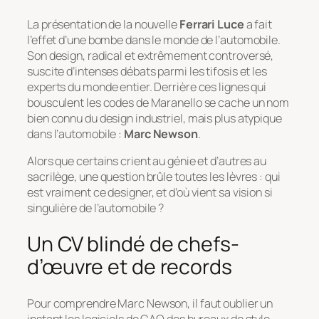
La présentation de la nouvelle
Ferrari Luce
a fait
l’effet d’une bombe dans le monde de l’automobile.
Son design, radical et extrêmement controversé,
suscite d’intenses débats parmi les tifosis et les
experts du monde entier. Derrière ces lignes qui
bousculent les codes de Maranello se cache un nom
bien connu du design industriel, mais plus atypique
dans l’automobile :
Marc Newson
.
Alors que certains crient au génie et d’autres au
sacrilège, une question brûle toutes les lèvres : qui
est vraiment ce designer, et d’où vient sa vision si
singulière de l’automobile ?
Un CV blindé de chefs-
d’œuvre et de records
Pour comprendre Marc Newson, il faut oublier un
instant les logiciels de CAO des bureaux de style