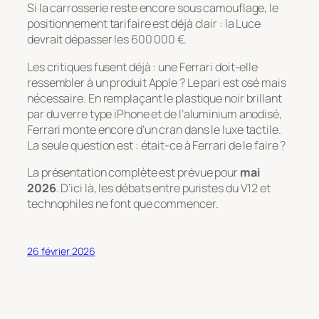
Si la carrosserie reste encore sous camouflage, le
positionnement tarifaire est déjà clair : la Luce
devrait dépasser les 600 000 €.
Les critiques fusent déjà : une Ferrari doit-elle
ressembler à un produit Apple ? Le pari est osé mais
nécessaire. En remplaçant le plastique noir brillant
par du verre type iPhone et de l’aluminium anodisé,
Ferrari monte encore d’un cran dans le luxe tactile.
La seule question est : était-ce à Ferrari de le faire ?
La présentation complète est prévue pour
mai
2026
. D’ici là, les débats entre puristes du V12 et
technophiles ne font que commencer.
26 février 2026