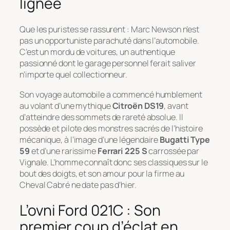
lignée
Que les puristes se rassurent : Marc Newson n’est
pas un opportuniste parachuté dans l’automobile.
C’est un mordu de voitures, un authentique
passionné dont le garage personnel ferait saliver
n’importe quel collectionneur.
Son voyage automobile a commencé humblement
au volant d’une mythique
Citroën DS19
, avant
d’atteindre des sommets de rareté absolue. Il
possède et pilote des monstres sacrés de l’histoire
mécanique, à l’image d’une légendaire
Bugatti Type
59
et d’une rarissime
Ferrari 225 S
carrossée par
Vignale. L’homme connaît donc ses classiques sur le
bout des doigts, et son amour pour la firme au
Cheval Cabré ne date pas d’hier.
L’ovni Ford 021C : Son
premier coup d’éclat en