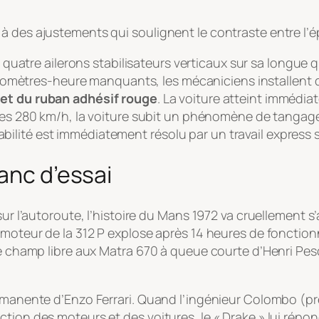
à des ajustements qui soulignent le contraste entre l’é
quatre ailerons stabilisateurs verticaux sur sa longue
ilomètres-heure manquants, les mécaniciens installent
 et du ruban adhésif rouge
. La voiture atteint immédi
es 280 km/h, la voiture subit un phénomène de tangag
abilité est immédiatement résolu par un travail express 
anc d’essai
ur l’autoroute, l’histoire du Mans 1972 va cruellement s’a
 moteur de la 312 P explose après 14 heures de fonctionn
le champ libre aux Matra 670 à queue courte d’Henri Pes
ermanente d’Enzo Ferrari. Quand l’ingénieur Colombo (pr
tion des moteurs et des voitures, le « Drake » lui répo