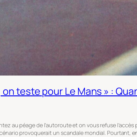
on teste pour Le Mans » : Quand
tez au péage de l’autoroute et on vous refuse l’accès p
scénario provoquerait un scandale mondial. Pourtant, en