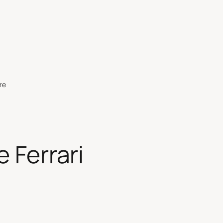
re
e Ferrari