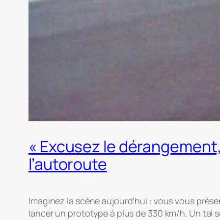
« Excusez le dérangement, 
l’autoroute
Imaginez la scène aujourd’hui : vous vous présen
lancer un prototype à plus de 330 km/h. Un tel 