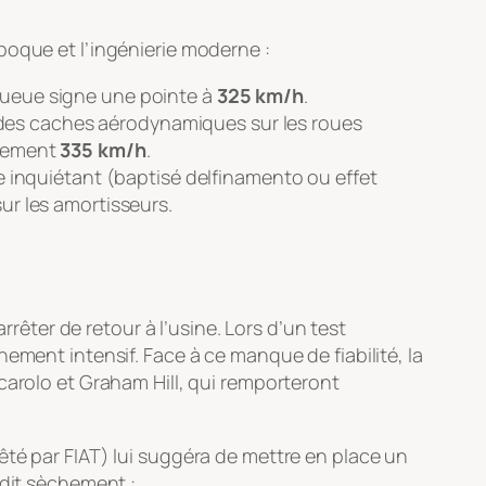
poque et l’ingénierie moderne :
 queue signe une pointe à
325 km/h
.
 des caches aérodynamiques sur les roues
atement
335 km/h
.
e inquiétant (baptisé
delfinamento
ou effet
sur les amortisseurs.
rrêter de retour à l’usine. Lors d’un test
ement intensif. Face à ce manque de fiabilité, la
carolo et Graham Hill, qui remporteront
êté par FIAT) lui suggéra de mettre en place un
ndit sèchement :