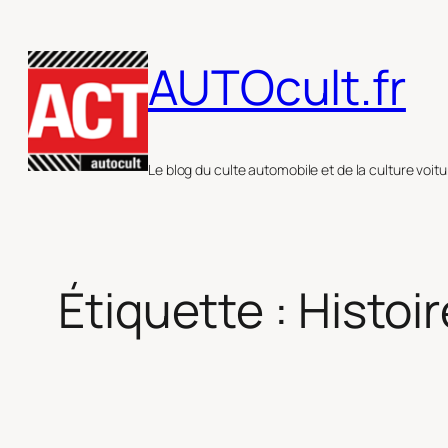
Aller
au
AUTOcult.fr
contenu
Le blog du culte automobile et de la culture voitu
Étiquette :
Histoir