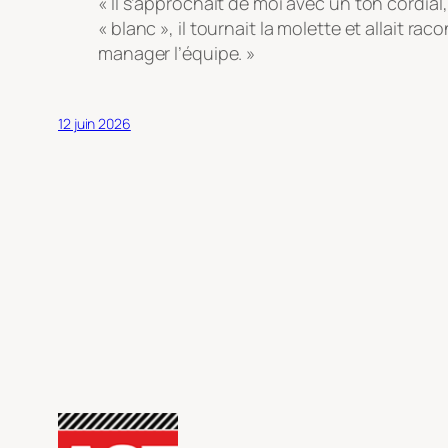
« Il s’approchait de moi avec un ton cordial, 
« blanc », il tournait la molette et allait rac
manager l’équipe. »
12 juin 2026