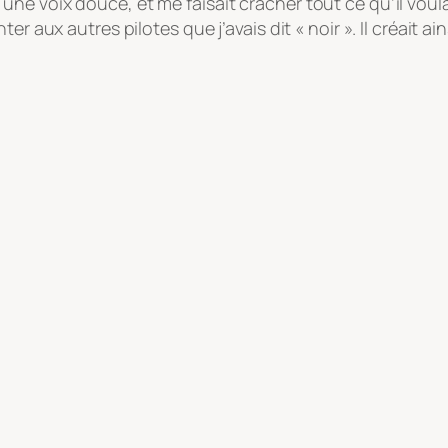
une voix douce, et me faisait cracher tout ce qu’il voulait
onter aux autres pilotes que j’avais dit « noir ». Il créait