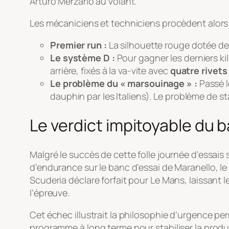
Arturo Merzario au volant.
Les mécaniciens et techniciens procèdent alors 
Premier run :
La silhouette rouge dotée de 
Le système D :
Pour gagner les derniers k
arrière, fixés à la va-vite avec
quatre rivets
Le problème du « marsouinage » :
Passé l
dauphin par les Italiens). Le problème de st
Le verdict impitoyable du b
Malgré le succès de cette folle journée d’essais s
d’endurance sur le banc d’essai de Maranello, le
Scuderia déclare forfait pour Le Mans, laissant 
l’épreuve.
Cet échec illustrait la philosophie d’urgence p
programme à long terme pour stabiliser la produc