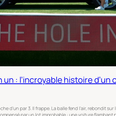
 un : l’incroyable histoire d’un
e d’un par 3. Il frappe. La balle fend l’air, rebondit sur 
i récompensé par un lot improbable : une voiture flamba