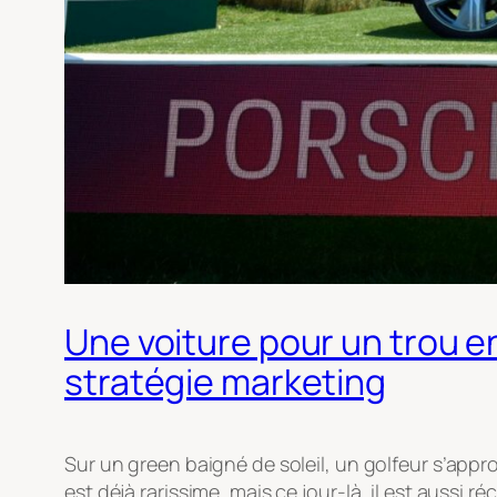
Une voiture pour un trou en
stratégie marketing
Sur un green baigné de soleil, un golfeur s’approch
est déjà rarissime, mais ce jour-là, il est auss