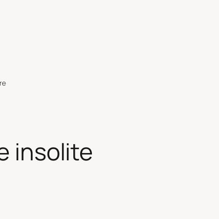
re
e insolite