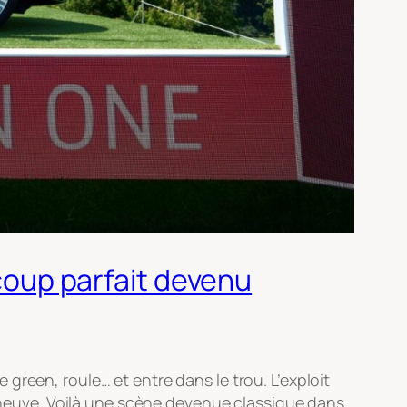
 coup parfait devenu
le green, roule… et entre dans le trou. L’exploit
nt neuve. Voilà une scène devenue classique dans