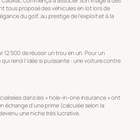
0, Cadillac commença à associer son image à des
t tous proposé des véhicules en lot lors de
gance du golf, au prestige de l’exploit et à la
r 12 500 de réussir un trou en un. Pour un
ui rend l’idée si puissante : une voiture contre
cialisées dans les « hole-in-one insurance » ont
en échange d’une prime (calculée selon la
 devenu une niche très lucrative.