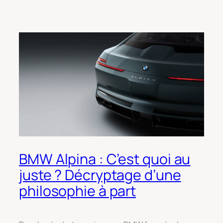
BMW Alpina : C’est quoi au
juste ? Décryptage d’une
philosophie à part