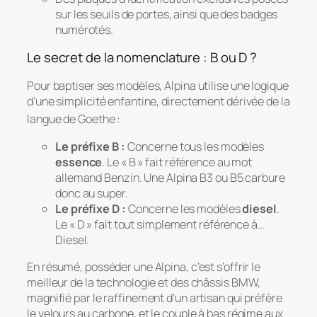
sur les seuils de portes, ainsi que des badges
numérotés.
Le secret de la nomenclature : B ou D ?
Pour baptiser ses modèles, Alpina utilise une logique
d’une simplicité enfantine, directement dérivée de la
langue de Goethe
:
Le préfixe B :
Concerne tous les modèles
essence
. Le « B » fait référence au mot
allemand
Benzin
. Une Alpina B3 ou B5 carbure
donc au super.
Le préfixe D :
Concerne les modèles
diesel
.
Le « D » fait tout simplement référence à…
Diesel.
En résumé, posséder une Alpina, c’est s’offrir le
meilleur de la technologie et des châssis BMW,
magnifié par le raffinement d’un artisan qui préfère
le velours au carbone, et le couple à bas régime aux