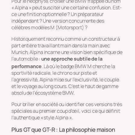
Pour le néophyte, croiser une BMW frappée du nom
« Alpina » peut susciter une certaine confusion. Est-
ce une finition optionnelle ? Un préparateur
indépendant ? Une version concurrente des
célèbres modèles M (Motorsport) ?
Historiquement reconnu comme un constructeur à
part entière travaillant main dans la main avec
Munich, Alpina incarne une vision bien spécifique de
l’automobile :
une approche subtile de la
performance
. Là où le badge BMW M cherche la
sportivité radicale, le chrono sur piste et
l’agressivité, Alpina mise sur l’exclusivité, le couple
et le voyage au long cours. C’est le haut de gamme
absolu de l’écosystème BMW.
Pour briller en société ou identifier ces versions très
spéciales au premier coup d’œil, voici ce qui définit
l’authentique « style Alpina ».
Plus GT que GT-R : La philosophie maison