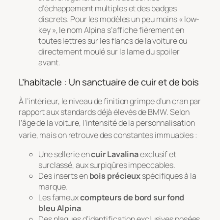
d’échappement multiples et des badges
discrets. Pour les modèles un peu moins « low-
key », le nom Alpina s’affiche fièrement en
toutes lettres sur les flancs de la voiture ou
directement moulé sur la lame du spoiler
avant.
L’habitacle : Un sanctuaire de cuir et de bois
À l’intérieur, le niveau de finition grimpe d’un cran par
rapport aux standards déjà élevés de BMW. Selon
l’âge de la voiture, l’intensité de la personnalisation
varie, mais on retrouve des constantes immuables
:
Une sellerie en
cuir Lavalina
exclusif et
surclassé, aux surpiqûres impeccables.
Des inserts en
bois précieux
spécifiques à la
marque.
Les fameux
compteurs de bord sur fond
bleu Alpina
.
Des plaques d’identification exclusives posées