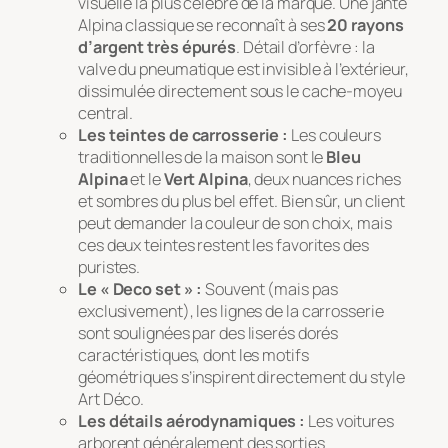
visuelle la plus célèbre de la marque. Une jante
Alpina classique se reconnaît à ses
20 rayons
d’argent très épurés
. Détail d’orfèvre : la
valve du pneumatique est invisible à l’extérieur,
dissimulée directement sous le cache-moyeu
central.
Les teintes de carrosserie :
Les couleurs
traditionnelles de la maison sont le
Bleu
Alpina
et le
Vert Alpina
, deux nuances riches
et sombres du plus bel effet. Bien sûr, un client
peut demander la couleur de son choix, mais
ces deux teintes restent les favorites des
puristes.
Le « Deco set » :
Souvent (mais pas
exclusivement), les lignes de la carrosserie
sont soulignées par des liserés dorés
caractéristiques, dont les motifs
géométriques s’inspirent directement du style
Art Déco.
Les détails aérodynamiques :
Les voitures
arborent généralement des sorties