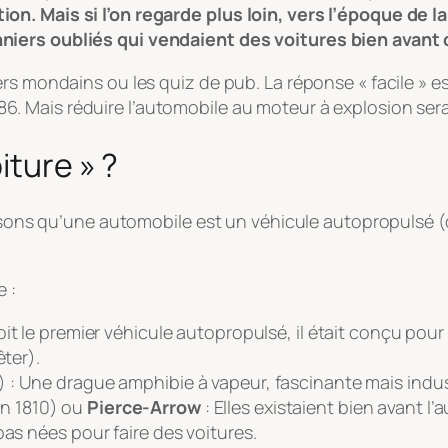
n. Mais si l’on regarde plus loin, vers l’époque de l
niers oubliés qui vendaient des voitures bien avant
ers mondains ou les quiz de pub. La réponse « facile » 
6. Mais réduire l’automobile au moteur à explosion sera
iture » ?
Disons qu’une automobile est un
véhicule autopropulsé (
e :
it le premier véhicule autopropulsé, il était conçu pour t
êter).
) : Une drague amphibie à vapeur, fascinante mais indust
n 1810) ou
Pierce-Arrow
: Elles existaient bien avant l
 pas nées
pour
faire des voitures.