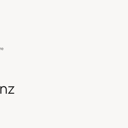
re
enz