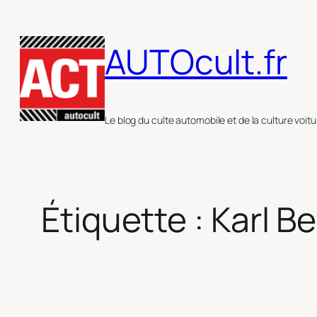
Aller
au
AUTOcult.fr
contenu
Le blog du culte automobile et de la culture voitu
Étiquette :
Karl B