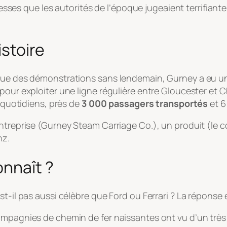
itesses que les autorités de l’époque jugeaient terrifiant
istoire
que des démonstrations sans lendemain, Gurney a eu un 
 pour exploiter une ligne régulière entre Gloucester et
s quotidiens, près de
3 000 passagers transportés
et 6
entreprise (Gurney Steam Carriage Co.), un produit (le c
nz.
onnaît ?
st-il pas aussi célèbre que Ford ou Ferrari ? La réponse
ompagnies de chemin de fer naissantes ont vu d’un très 