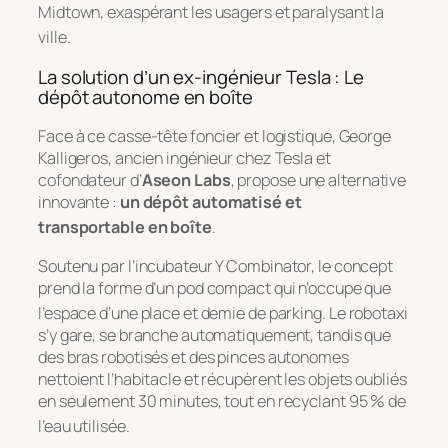
Midtown, exaspérant les usagers et paralysant la
ville
.
La solution d’un ex-ingénieur Tesla : Le
dépôt autonome en boîte
Face à ce casse-tête foncier et logistique, George
Kalligeros, ancien ingénieur chez Tesla et
cofondateur d’
Aseon Labs
, propose une alternative
innovante :
un dépôt automatisé et
transportable en boîte
.
Soutenu par l’incubateur Y Combinator, le concept
prend la forme d’un pod compact qui n’occupe que
l’espace d’une place et demie de parking
. Le robotaxi
s’y gare, se branche automatiquement, tandis que
des bras robotisés et des pinces autonomes
nettoient l’habitacle et récupèrent les objets oubliés
en seulement 30 minutes, tout en recyclant 95 % de
l’eau utilisée
.