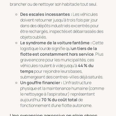
brancher ou de nettoyer son habitacle tout seul
.
Des escales incessantes :
Les véhicules
doivent retourner jusqu’à trois fois par jour
dans des dépôts industriels excentrés pour
être rechargés, inspectés et débarrassés des
objets oubliés.
Le syndrome de la voiture fantôme :
Cette
logistique lourde signifie qu’
un tiers de la
flotte est constamment hors service
. Plus
grave encore pour les municipalités, ces
véhicules roulent à vide jusqu’à
44 % du
temps
pour rejoindre leurs bases,
submergeant des centres-villes déjà saturés.
Un gouffre financier :
L’infrastructure
physique et la maintenance humaine (comme
le nettoyage à l’aspirateur) représentent
aujourd’hui
70 % du coût total
de
fonctionnement d’une flotte autonome.
Une expansion agressive en plein chaos