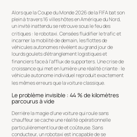
Alors que la Coupe du Monde 2026 de la FIFA bat son
plein à travers 16 villes hôtes en Amérique du Nord,
un invité inattendu se retrouve sous le feu des
critiques : le robotaxi
. Censées fluidifier le trafic et
incarner la mobilité de demain, les flottes de
véhicules autonomes révèlent au grand jour de
lourds goulets d’étranglement logistiques et
financiers face à l’afflux de supporters
. Une crise de
croissance qui met en lumière une réalité criante : le
véhicule autonome individuel reproduit exactement
les mêmes erreurs que la voiture classique
.
Le problème invisible : 44 % de kilomètres
parcourus à vide
Derrière la magie d’une voiture qui roule sans
chauffeur se cache une réalité opérationnelle
particulièrement lourde et coûteuse
. Sans
conducteur, un robotaxi est incapable de se