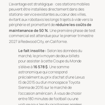
L’avantage est stratégique : ces stations mobiles
peuvent être installées directement dans des
stations-service existantes au cœur des villes,
évitant aux robotaxis les longs trajets à vide vers la
périphérie et promettant de
réduire les coûts de
maintenance de 50 %
. Une première phase de test
commercial est attendue pour le premier trimestre
2027 à Redwood City, en Californie
.
Le fait insolite :
Selon les données du
marché, le prix moyen de deux billets
pour assister à cette Coupe du Monde
s’élève à
16 578 $
. Une somme
astronomique qui correspond
précisément au prix d’achat d’une Lexus
IS de 2015 ou d’un monospace Toyota
Sienna de 2016 sur le marché de
l’occasion américain
. À vous de choisir
entre 180 minutes de football ou une
voiture pour les dix prochaines années
.