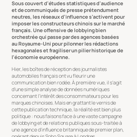
Sous couvert d’études statistiques d’audience
et de communiqués de presse prétendument
neutres, les réseaux d’influence s’activent pour
imposer les constructeurs chinois sur le marché
français. Une offensive de lobbying bien
orchestrée qui passe par des agences basées
au Royaume-Uni pour pilonner les rédactions
hexagonales et fragiliser un pilier historique de
l’économie européenne.
Hier, les boîtes de réception des journalistes
automobiles français ont vu fleurir une
communication bien rodée. À première vue, il s’agit
d’une simple analyse de données numériques
concernant l’intérêt des consommateurs pour les
marques chinoises. Mais en grattant le vernis de
cette publication technique, la réalité est bien plus
politique : nous faisons face à une vaste campagne
de lobbying et de relations publiques sous-traitée à
une agence d’influence britannique de premier plan,
opérant depuis Soho Square à Londres.