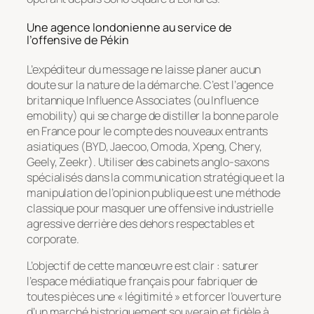
Une agence londonienne au service de
l’offensive de Pékin
L’expéditeur du message ne laisse planer aucun
doute sur la nature de la démarche. C’est l’agence
britannique
Influence Associates
(ou
Influence
emobility
) qui se charge de distiller la bonne parole
en France pour le compte des nouveaux entrants
asiatiques (BYD, Jaecoo, Omoda, Xpeng, Chery,
Geely, Zeekr). Utiliser des cabinets anglo-saxons
spécialisés dans la communication stratégique et la
manipulation de l’opinion publique est une méthode
classique pour masquer une offensive industrielle
agressive derrière des dehors respectables et
corporate.
L’objectif de cette manœuvre est clair : saturer
l’espace médiatique français pour fabriquer de
toutes pièces une « légitimité » et forcer l’ouverture
d’un marché historiquement souverain et fidèle à