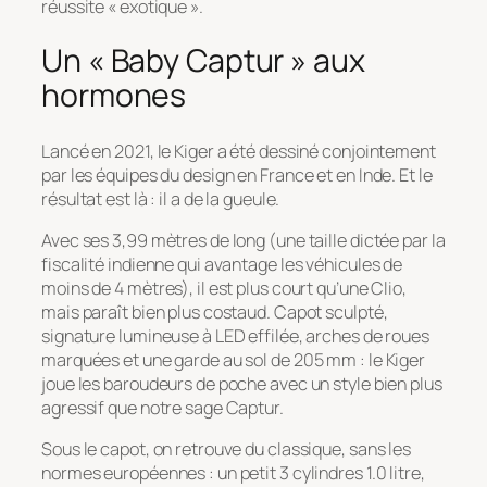
réussite « exotique ».
Un « Baby Captur » aux
hormones
Lancé en 2021, le Kiger a été dessiné conjointement
par les équipes du design en France et en Inde. Et le
résultat est là : il a de la gueule.
Avec ses 3,99 mètres de long (une taille dictée par la
fiscalité indienne qui avantage les véhicules de
moins de 4 mètres), il est plus court qu’une Clio,
mais paraît bien plus costaud. Capot sculpté,
signature lumineuse à LED effilée, arches de roues
marquées et une garde au sol de 205 mm : le Kiger
joue les baroudeurs de poche avec un style bien plus
agressif que notre sage Captur.
Sous le capot, on retrouve du classique, sans les
normes européennes : un petit 3 cylindres 1.0 litre,