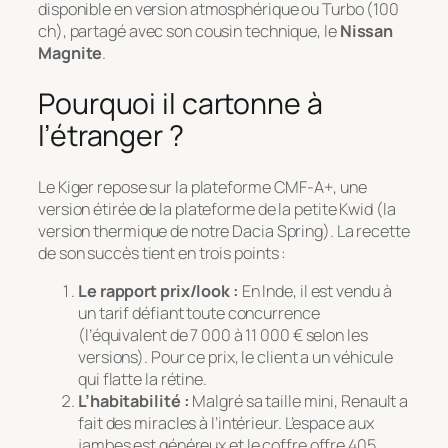
disponible en version atmosphérique ou Turbo (100
ch), partagé avec son cousin technique, le
Nissan
Magnite
.
Pourquoi il cartonne à
l’étranger ?
Le Kiger repose sur la plateforme CMF-A+, une
version étirée de la plateforme de la petite Kwid (la
version thermique de notre Dacia Spring). La recette
de son succès tient en trois points :
Le rapport prix/look :
En Inde, il est vendu à
un tarif défiant toute concurrence
(l’équivalent de 7 000 à 11 000 € selon les
versions). Pour ce prix, le client a un véhicule
qui flatte la rétine.
L’habitabilité :
Malgré sa taille mini, Renault a
fait des miracles à l’intérieur. L’espace aux
jambes est généreux et le coffre offre 405