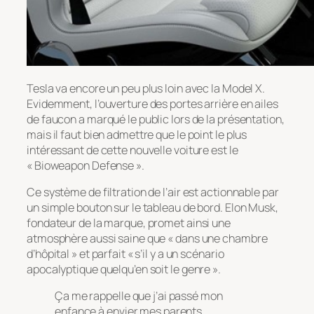
Tesla va encore un peu plus loin avec la Model X.
Evidemment, l’ouverture des portes arrière en ailes
de faucon a marqué le public lors de la présentation,
mais il faut bien admettre que le point le plus
intéressant de cette nouvelle voiture est le
« Bioweapon Defense ».
Ce système de filtration de l’air est actionnable par
un simple bouton sur le tableau de bord. Elon Musk,
fondateur de la marque, promet ainsi une
atmosphère aussi saine que « dans une chambre
d’hôpital » et parfait « s’il y a un scénario
apocalyptique quelqu’en soit le genre ».
Ça me rappelle que j’ai passé mon
enfance à envier mes parents…