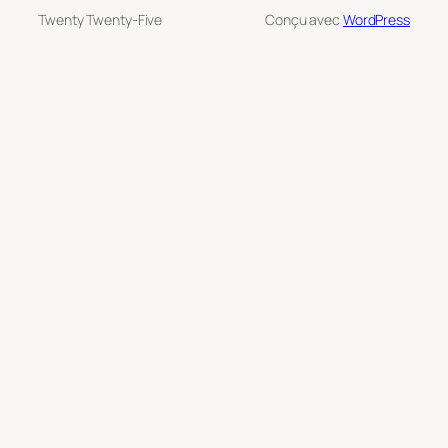
Twenty Twenty-Five
Conçu avec
WordPress