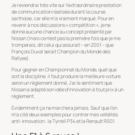
Je reviendrai très vite sur l’extraordinaire prestation
de communication réalisée durant la course
sarthoise, car elle m’a vraiment marqué. Pour en
revenir à nos discussions « compétition », je ne
donne aucune chance au concept présenté par
Nissan (mais ce n’est pas la première fois que je me
tromperais, dit celui qui assurait – en 2001 – que
François Duval serait Champion du Monde des
Rallyes).
Pour gagner en Championnat du Monde, quel que
soit la discipline, il faut produire la meilleure voiture
selon un règlement donné. J’ai le sentiment que
Nissan a adapté son idée d’innovation à tout prix à un
règlement.
Évidemment ça ne marchera jamais. Sauf que l’on
m’a cité deux exemples pour contrer mes velléités
anti-innovation : la Tyrrell P34 et la Renault RS01.