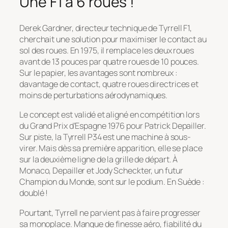
Une F1 à 6 roues !
Derek Gardner, directeur technique de Tyrrell F1,
cherchait une solution pour maximiser le contact au
sol des roues. En 1975, il remplace les deux roues
avant de 13 pouces par quatre roues de 10 pouces.
Sur le papier, les avantages sont nombreux :
davantage de contact, quatre roues directrices et
moins de perturbations aérodynamiques.
Le concept est validé et aligné en compétition lors
du Grand Prix d’Espagne 1976 pour Patrick Depailler.
Sur piste, la Tyrrell P34 est une machine à sous-
virer. Mais dès sa première apparition, elle se place
sur la deuxième ligne de la grille de départ. À
Monaco, Depailler et Jody Scheckter, un futur
Champion du Monde, sont sur le podium. En Suède :
doublé !
Pourtant, Tyrrell ne parvient pas à faire progresser
sa monoplace. Manque de finesse aéro, fiabilité du