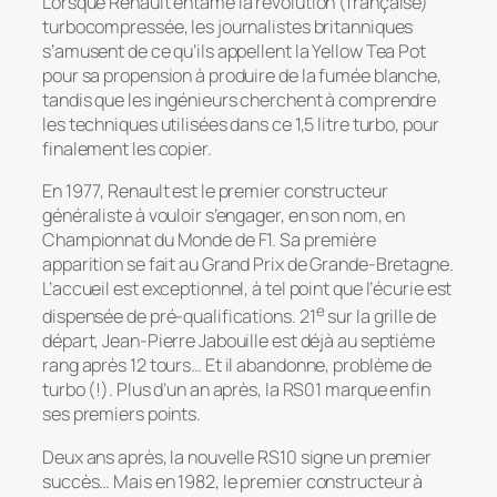
Lorsque Renault entame la révolution (française)
turbocompressée, les journalistes britanniques
s’amusent de ce qu’ils appellent la Yellow Tea Pot
pour sa propension à produire de la fumée blanche,
tandis que les ingénieurs cherchent à comprendre
les techniques utilisées dans ce 1,5 litre turbo, pour
finalement les copier.
En 1977, Renault est le premier constructeur
généraliste à vouloir s’engager, en son nom, en
Championnat du Monde de F1. Sa première
apparition se fait au Grand Prix de Grande-Bretagne.
L’accueil est exceptionnel, à tel point que l’écurie est
e
dispensée de pré-qualifications. 21
sur la grille de
départ, Jean-Pierre Jabouille est déjà au septième
rang après 12 tours… Et il abandonne, problème de
turbo (!). Plus d’un an après, la RS01 marque enfin
ses premiers points.
Deux ans après, la nouvelle RS10 signe un premier
succès… Mais en 1982, le premier constructeur à