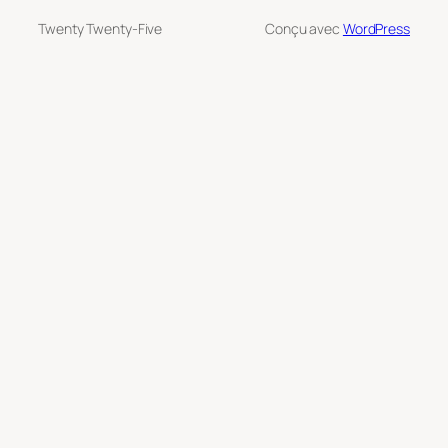
Twenty Twenty-Five
Conçu avec
WordPress