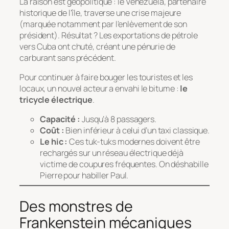
La raison est géopolitique : le Venezuela, partenaire
historique de l’île, traverse une crise majeure
(marquée notamment par l’enlèvement de son
président). Résultat ? Les exportations de pétrole
vers Cuba ont chuté, créant une pénurie de
carburant sans précédent.
Pour continuer à faire bouger les touristes et les
locaux, un nouvel acteur a envahi le bitume :
le
tricycle électrique
.
Capacité :
Jusqu’à 8 passagers.
Coût :
Bien inférieur à celui d’un taxi classique.
Le hic :
Ces tuk-tuks modernes doivent être
rechargés sur un réseau électrique déjà
victime de coupures fréquentes. On déshabille
Pierre pour habiller Paul.
Des monstres de
Frankenstein mécaniques