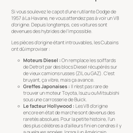
Si vous soulevez le capot d’une rutilante Dodge de
1957 à La Havane, ne vous attendez pas à voir un V8
d’origine. Depuis longtemps, ces voitures sont
devenues des hybrides de l’impossible.
Les pièces d’origine étant introuvables, les Cubains
ont dû improviser :
Moteurs Diesel :
On remplace les soiffards
de Detroit par des blocs Diesel récupérés sur
de vieux camions russes (ZIL ou GAZ). C’est
bruyant, ça vibre, mais ça avance.
Greffes Japonaises :
Il n’est pas rare de
trouver un moteur Toyota, Isuzu ou Mitsubishi
sous une carrosserie de Buick.
Le facteur Hollywood :
Les V8 d’origine
encore en état de marche sont devenus des
raretés absolues. Pour la petite histoire, l’un
des plus célèbres a d’ailleurs fini en cendres il y
a quelques années, lorsqu’un Américain