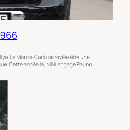
 1966
llye. Le Monte-Carlo se révèle être une
torique. Cette année là, MINI engage Rauno