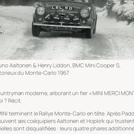
uno Aaltonen & Henry Liddon, BMC Mini Cooper S,
ctorieux du Monte-Carlo 1967
ountryman moderne, arborant un fier « MINI MERCI MONT
 ? Récit.
MINI terminent le Rallye Monte-Carlo en tête. Après Pad
uivent ses coéquipiers Aaltonen et Hopkirk qui trustent
icielles sont disqualifiées : leurs quatre phares additio