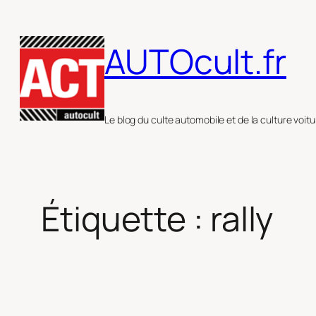
Aller
au
AUTOcult.fr
contenu
Le blog du culte automobile et de la culture voitu
Étiquette :
rally