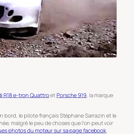
i R18 e-tron Quattro
et
Porsche 919
, la marque
n bord, le pilote français Stéphane Sarrazin et le
née, malgré le peu de choses que l’on peut voir
ues photos du moteur sur sa page facebook
.