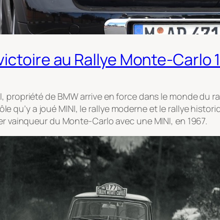
ictoire au Rallye Monte-Carlo
I, propriété de BMW arrive en force dans le monde du ra
e rôle qu’y a joué MINI, le rallye moderne et le rallye his
ier vainqueur du Monte-Carlo avec une MINI, en 1967.