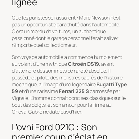
lignée
Que les puristes se rassurent : Marc Newson n’est
pas un opportuniste parachuté dans l’automobile.
C’est un mordu de voitures, un authentique
passionné dont le garage personnel ferait saliver
n’importe quel collectionneur.
Son voyage automobile a commencé humblement
au volant d’une mythique
Citroën DS19
, avant
d’atteindre des sommets de rareté absolue. Il
possède et pilote des monstres sacrés de l’histoire
mécanique, à l’image d’une légendaire
Bugatti Type
59
et d’une rarissime
Ferrari 225 S
carrossée par
Vignale. L’homme connaît donc ses classiques sur le
bout des doigts, et son amour pour la firme au
Cheval Cabré ne date pas d’hier.
L’ovni Ford 021C : Son
premier coup d’éclat en