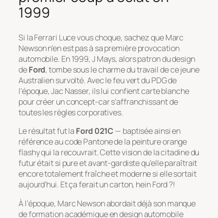
1999
Si la Ferrari Luce vous choque, sachez que Marc
Newson n’en est pas à sa première provocation
automobile. En 1999, J Mays, alors patron du design
de
Ford
, tombe sous le charme du travail de ce jeune
Australien survolté. Avec le feu vert du PDG de
l’époque, Jac Nasser, ils lui confient carte blanche
pour créer un concept-car s’affranchissant de
toutes les règles corporatives.
Le résultat fut la
Ford 021C
— baptisée ainsi en
référence au code Pantone de la peinture orange
flashy qui la recouvrait. Cette vision de la citadine du
futur était si pure et avant-gardiste qu’elle paraîtrait
encore totalement fraîche et moderne si elle sortait
aujourd’hui. Et ça ferait un carton, hein Ford ?!
À l’époque, Marc Newson abordait déjà son manque
de formation académique en design automobile