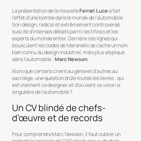
La présentation de la nouvelle
Ferrari Luce
a fait
l’effet d’une bombe dans le monde de l’automobile.
Son design, radical et extrêmement controversé,
suscite d’intenses débats parmi les tifosis et les
experts du monde entier. Derrière ces lignes qui
bousculent les codes de Maranello se cache un nom
bien connu du design industriel, mais plus atypique
dans l’automobile :
Marc Newson
.
Alors que certains crient au génie et d’autres au
sacrilège, une question brûle toutes les lèvres : qui
est vraiment ce designer, et d’où vient sa vision si
singulière de l’automobile ?
Un CV blindé de chefs-
d’œuvre et de records
Pour comprendre Marc Newson, il faut oublier un
instant les logiciels de CAO des bureaux de style