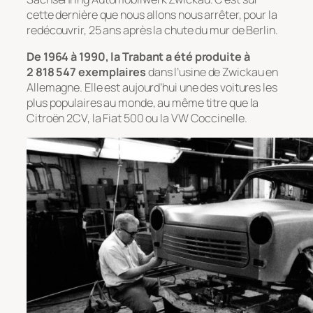
cette dernière que nous allons nous arrêter, pour la
redécouvrir, 25 ans après la chute du mur de Berlin.
De 1964 à 1990, la Trabant a été produite à
2 818 547
exemplaires
dans l’usine de Zwickau en
Allemagne. Elle est aujourd’hui une des voitures les
plus populaires au monde, au même titre que la
Citroën 2CV, la Fiat 500 ou la VW Coccinelle.