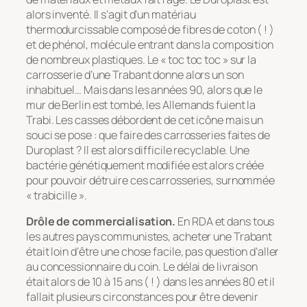
alors inventé. Il s’agit d’un matériau
thermodurcissable composé de fibres de coton ( ! )
et de phénol, molécule entrant dans la composition
de nombreux plastiques. Le « toc toc toc » sur la
carrosserie d’une Trabant donne alors un son
inhabituel… Mais dans les années 90, alors que le
mur de Berlin est tombé, les Allemands fuient la
Trabi. Les casses débordent de cet icône mais un
souci se pose : que faire des carrosseries faites de
Duroplast ? Il est alors difficile recyclable. Une
bactérie génétiquement modifiée est alors créée
pour pouvoir détruire ces carrosseries, surnommée
« trabicille ».
Drôle de commercialisation.
En RDA et dans tous
les autres pays communistes, acheter une Trabant
était loin d’être une chose facile, pas question d’aller
au concessionnaire du coin. Le délai de livraison
était alors de 10 à 15 ans ( ! ) dans les années 80 et il
fallait plusieurs circonstances pour être devenir