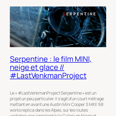
Serpentine : le film MINI,
neige et glace //
#LastVenkmanProject
Le « #LastVenkmanProject Serpentine » est un
projet un peu particulier. Il s’agit d’un court métrage
mettant en avant une Austin Mini Cooper S MKII ’68
works replica dans les Alpes, sur les routes
vertigineuses rappelant le le Criterium Neige et