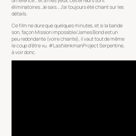
différence… et à mes yeux, ces erreurs sont
éliminatoires. Je sais… J’ai toujours été chiant sur les
détails.
Ce film ne dure que quelques minutes, et si la bande
son, façon Mission impossible/James Bond est un
peu redondante (voire chiante), il vaut tout de même
le coup d’être vu. #LastVenkmanProject Serpentine,
à voir donc.