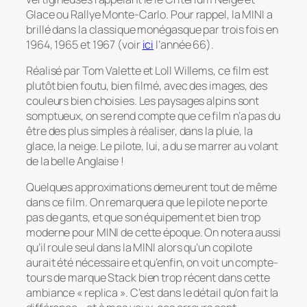
Glace ou Rallye Monte-Carlo. Pour rappel, la MINI a
brillé dans la classique monégasque par trois fois en
1964, 1965 et 1967 (voir
ici
l’année 66).
Réalisé par Tom Valette et Loll Willems, ce film est
plutôt bien foutu, bien filmé, avec des images, des
couleurs bien choisies. Les paysages alpins sont
somptueux, on se rend compte que ce film n’a pas du
être des plus simples à réaliser, dans la pluie, la
glace, la neige. Le pilote, lui, a du se marrer au volant
de la belle Anglaise !
Quelques approximations demeurent tout de même
dans ce film. On remarquera que le pilote ne porte
pas de gants, et que son équipement et bien trop
moderne pour MINI de cette époque. On notera aussi
qu’il roule seul dans la MINI alors qu’un copilote
aurait été nécessaire et qu’enfin, on voit un compte-
tours de marque Stack bien trop récent dans cette
ambiance « replica ». C’est dans le détail qu’on fait la