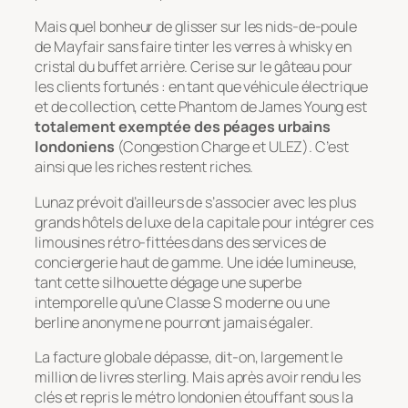
Mais quel bonheur de glisser sur les nids-de-poule
de Mayfair sans faire tinter les verres à whisky en
cristal du buffet arrière. Cerise sur le gâteau pour
les clients fortunés : en tant que véhicule électrique
et de collection, cette Phantom de James Young est
totalement exemptée des péages urbains
londoniens
(Congestion Charge et ULEZ). C’est
ainsi que les riches restent riches.
Lunaz prévoit d’ailleurs de s’associer avec les plus
grands hôtels de luxe de la capitale pour intégrer ces
limousines rétro-fittées dans des services de
conciergerie haut de gamme. Une idée lumineuse,
tant cette silhouette dégage une superbe
intemporelle qu’une Classe S moderne ou une
berline anonyme ne pourront jamais égaler.
La facture globale dépasse, dit-on, largement le
million de livres sterling. Mais après avoir rendu les
clés et repris le métro londonien étouffant sous la