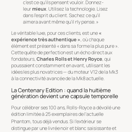
c’est ce qu’ils pensent vouloir. Donnez-
leur
mieux
. Utilisez la technologie. Lisez
dans l’esprit du client. Sachez ce qu’il
aimera avant même qu’il n’y pense. »
Le véritable luxe, pour ces clients, est une
«
expérience très authentique »
, où chaque
élément est présenté «
dans sa forme la plus pure
».
Cette quête de perfection est un écho direct aux
fondateurs,
Charles Rolls et Henry Royce
, qui
poussaient constamment en avant, utilisant les
idées les plus novatrices — du moteur V12 de la Mk3
à la connectivité avancée de la Mk8 actuelle.
La Centenary Edition : quand la huitième
génération devient une capsule temporelle
Pour célébrer ses 100 ans, Rolls-Royce a dévoilé une
édition limitée à 25 exemplaires de l’actuelle
Phantom, tous déjà vendus.
Si l’extérieur se
distingue par une livrée noir et blanc saisissante et