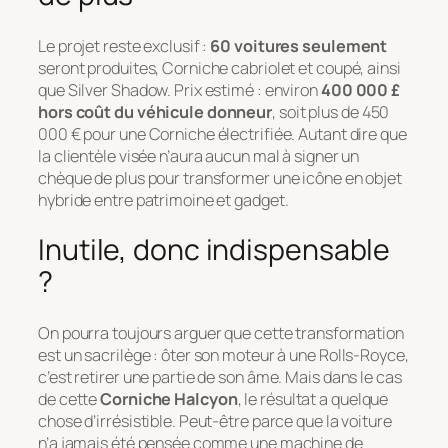
Le projet reste exclusif :
60 voitures seulement
seront produites, Corniche cabriolet et coupé, ainsi
que Silver Shadow. Prix estimé : environ
400 000 £
hors coût du véhicule donneur
, soit plus de 450
000 € pour une Corniche électrifiée. Autant dire que
la clientèle visée n’aura aucun mal à signer un
chèque de plus pour transformer une icône en objet
hybride entre patrimoine et gadget.
Inutile, donc indispensable
?
On pourra toujours arguer que cette transformation
est un sacrilège : ôter son moteur à une Rolls-Royce,
c’est retirer une partie de son âme. Mais dans le cas
de cette
Corniche Halcyon
, le résultat a quelque
chose d’irrésistible. Peut-être parce que la voiture
n’a jamais été pensée comme une machine de