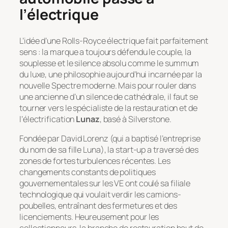
l’électrique
L’idée d’une Rolls-Royce électrique fait parfaitement
sens : la marque a toujours défendu le couple, la
souplesse et le silence absolu comme le summum
du luxe, une philosophie aujourd’hui incarnée par la
nouvelle Spectre moderne. Mais pour rouler dans
une ancienne d’un silence de cathédrale, il faut se
tourner vers le spécialiste de la restauration et de
l’électrification
Lunaz
, basé à Silverstone.
Fondée par David Lorenz (qui a baptisé l’entreprise
du nom de sa fille Luna), la start-up a traversé des
zones de fortes turbulences récentes. Les
changements constants de politiques
gouvernementales sur les VE ont coulé sa filiale
technologique qui voulait verdir les camions-
poubelles, entraînant des fermetures et des
licenciements. Heureusement pour les