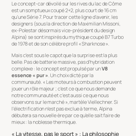
Le concept-car dévoilé sur les rives du lac de Côme
est un somptueux coupé 2+2, plus court de 16 cm
qu’une Série 7. Pour tracer cette ligne d’avenir, les
designers (sous la direction de Maximilian Missoni,
ex-Polestar désormais vice-président du design
Alpina) se sont inspirés du mythique coupé B7 Turbo
de 1978 et de son célèbre profil « Sharknose ».
Mais c’est sous le capot que la surprise est la plus
belle. Pas de batterie massive, pas d’hybridation
complexe : le concept est propulsé par un
V8
essence « pur »
. Un choix dicté par la
communauté. «
Les moteurs à combustion peuvent
jouer un rôle majeur ; c’est ce que nous demande
notre communauté et c’est aussi ce que nous
observons sur le marché
», martèle Viellechner. Si
l’électrification n’est pas exclue à terme, Alpina
débutera sa nouvelle ère par ce qu’elle sait faire de
mieux : la noblesse thermique.
« La vitesse, pas le sport » : La philosophie