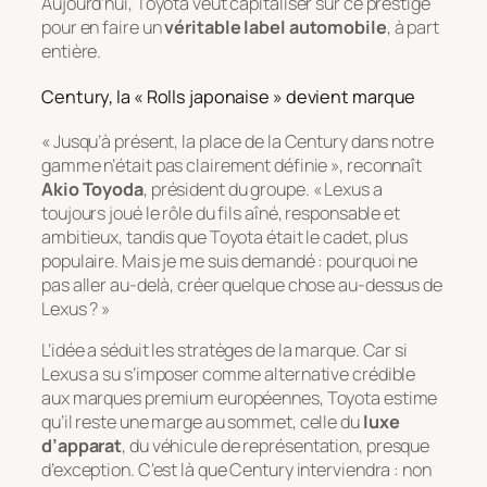
Aujourd’hui, Toyota veut capitaliser sur ce prestige
pour en faire un
véritable label automobile
, à part
entière.
Century, la « Rolls japonaise » devient marque
« Jusqu’à présent, la place de la Century dans notre
gamme n’était pas clairement définie », reconnaît
Akio Toyoda
, président du groupe. « Lexus a
toujours joué le rôle du fils aîné, responsable et
ambitieux, tandis que Toyota était le cadet, plus
populaire. Mais je me suis demandé : pourquoi ne
pas aller au-delà, créer quelque chose
au-dessus
de
Lexus ? »
L’idée a séduit les stratèges de la marque. Car si
Lexus a su s’imposer comme alternative crédible
aux marques premium européennes, Toyota estime
qu’il reste une marge au sommet, celle du
luxe
d’apparat
, du véhicule de représentation, presque
d’exception. C’est là que Century interviendra : non