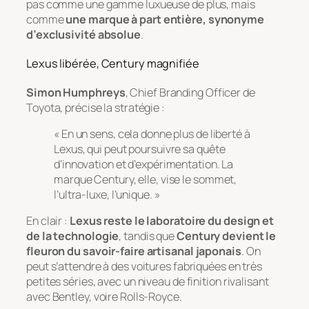
pas comme une gamme luxueuse de plus, mais
comme
une marque à part entière, synonyme
d’exclusivité absolue
.
Lexus libérée, Century magnifiée
Simon Humphreys
, Chief Branding Officer de
Toyota, précise la stratégie :
« En un sens, cela donne plus de liberté à
Lexus, qui peut poursuivre sa quête
d’innovation et d’expérimentation. La
marque Century, elle, vise le sommet,
l’ultra-luxe, l’unique. »
En clair :
Lexus reste le laboratoire du design et
de la technologie
, tandis que
Century devient le
fleuron du savoir-faire artisanal japonais
. On
peut s’attendre à des voitures fabriquées en très
petites séries, avec un niveau de finition rivalisant
avec Bentley, voire Rolls-Royce.