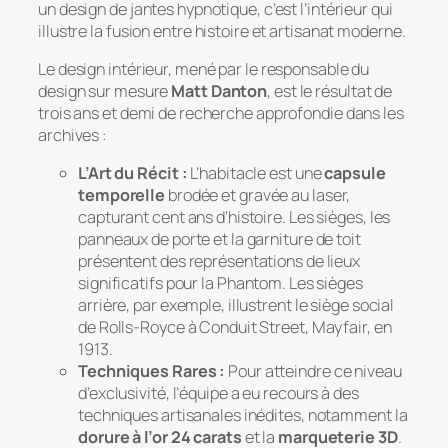
un design de jantes hypnotique, c’est l’intérieur qui
illustre la fusion entre histoire et artisanat moderne.
Le design intérieur, mené par le responsable du
design sur mesure
Matt Danton
, est le résultat de
trois ans et demi de recherche approfondie dans les
archives :
L’Art du Récit :
L’habitacle est une
capsule
temporelle
brodée et gravée au laser,
capturant cent ans d’histoire. Les sièges, les
panneaux de porte et la garniture de toit
présentent des représentations de lieux
significatifs pour la Phantom. Les sièges
arrière, par exemple, illustrent le siège social
de Rolls-Royce à Conduit Street, Mayfair, en
1913.
Techniques Rares :
Pour atteindre ce niveau
d’exclusivité, l’équipe a eu recours à des
techniques artisanales inédites, notamment la
dorure à l’or 24 carats
et la
marqueterie 3D
.