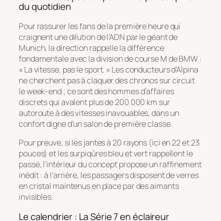
du quotidien
Pour rassurer les fans de la première heure qui
craignent une dilution de l’ADN par le géant de
Munich, la direction rappelle la différence
fondamentale avec la division de course M de BMW :
«
La vitesse, pas le sport
. » Les conducteurs d’Alpina
ne cherchent pas à claquer des chronos sur circuit
le week-end ; ce sont des hommes d’affaires
discrets qui avalent plus de 200 000 km sur
autoroute à des vitesses inavouables, dans un
confort digne d’un salon de première classe.
Pour preuve, si les jantes à 20 rayons (ici en 22 et 23
pouces) et les surpiqûres bleu et vert rappellent le
passé, l’intérieur du concept propose un raffinement
inédit : à l’arrière, les passagers disposent de verres
en cristal maintenus en place par des aimants
invisibles.
Le calendrier : La Série 7 en éclaireur