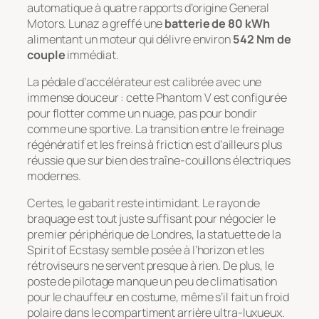
automatique à quatre rapports d’origine General
Motors. Lunaz a greffé une
batterie de 80 kWh
alimentant un moteur qui délivre environ
542 Nm de
couple
immédiat.
La pédale d’accélérateur est calibrée avec une
immense douceur : cette Phantom V est configurée
pour flotter comme un nuage, pas pour bondir
comme une sportive. La transition entre le freinage
régénératif et les freins à friction est d’ailleurs plus
réussie que sur bien des traîne-couillons électriques
modernes.
Certes, le gabarit reste intimidant. Le rayon de
braquage est tout juste suffisant pour négocier le
premier périphérique de Londres, la statuette de la
Spirit of Ecstasy
semble posée à l’horizon et les
rétroviseurs ne servent presque à rien. De plus, le
poste de pilotage manque un peu de climatisation
pour le chauffeur en costume, même s’il fait un froid
polaire dans le compartiment arrière ultra-luxueux.