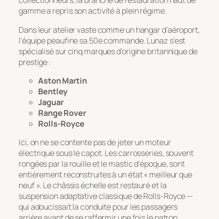
collectionneurs, la branche de restauration haut de
gamme a repris son activité à plein régime.
Dans leur atelier vaste comme un hangar d’aéroport,
l’équipe peaufine sa 50e commande. Lunaz s’est
spécialisé sur cinq marques d’origine britannique de
prestige :
Aston Martin
Bentley
Jaguar
Range Rover
Rolls-Royce
Ici, on ne se contente pas de jeter un moteur
électrique sous le capot. Les carrosseries, souvent
rongées par la rouille et le mastic d’époque, sont
entièrement reconstruites à un état « meilleur que
neuf ». Le châssis échelle est restauré et la
suspension adaptative classique de Rolls-Royce —
qui adoucissait la conduite pour les passagers
arrière avant de se raffermir une fois le patron