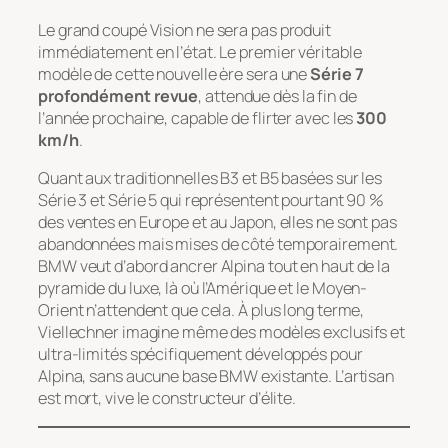
Le grand coupé
Vision
ne sera pas produit
immédiatement en l’état. Le premier véritable
modèle de cette nouvelle ère sera une
Série 7
profondément revue
, attendue dès la fin de
l’année prochaine, capable de flirter avec les
300
km/h
.
Quant aux traditionnelles B3 et B5 basées sur les
Série 3 et Série 5 qui représentent pourtant 90 %
des ventes en Europe et au Japon, elles ne sont pas
abandonnées mais mises de côté temporairement.
BMW veut d’abord ancrer Alpina tout en haut de la
pyramide du luxe, là où l’Amérique et le Moyen-
Orient n’attendent que cela. À plus long terme,
Viellechner imagine même des modèles exclusifs et
ultra-limités spécifiquement développés pour
Alpina, sans aucune base BMW existante. L’artisan
est mort, vive le constructeur d’élite.