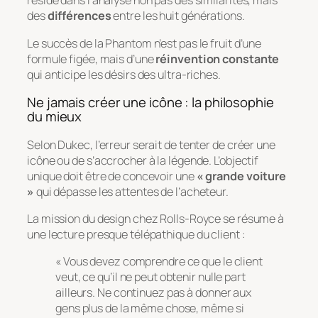
réside dans l’analyse non pas des similarités, mais
des
différences
entre les huit générations.
Le succès de la Phantom n’est pas le fruit d’une
formule figée, mais d’une
réinvention constante
qui anticipe les désirs des ultra-riches.
Ne jamais créer une icône : la philosophie
du mieux
Selon Dukec, l’erreur serait de tenter de créer une
icône ou de s’accrocher à la légende. L’objectif
unique doit être de concevoir une
« grande voiture
»
qui dépasse les attentes de l’acheteur.
La mission du design chez Rolls-Royce se résume à
une lecture presque télépathique du client :
« Vous devez comprendre ce que le client
veut, ce qu’il ne peut obtenir nulle part
ailleurs. Ne continuez pas à donner aux
gens plus de la même chose, même si