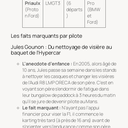
Priaulx
LMGT3
(6
Pro
(Proto
départs
(BMW
n Ford)
)
et
Ford)
Les faits marquants par pilote
Jules Gounon : Du nettoyage de visière au
baquet de l’Hypercar
L’anecdote d’enfance :
En 2005, alors âgé de
10 ans, Jules passe sa semaine dans les stands
à nettoyer les casques et changer les visières
de l’Audi R8 LMP ORECA de son père. C’est en
voyant son père s’endormir de fatigue dans
leur bungalow de paddock à 3 heures du matin
qu’il se jure de devenir pilote au Mans.
Le fait marquant :
N’ayant pas l’appui
financier pour viser la F1, il commence le
karting très tard (à près de 16 ans) avant de
s’orienter vers l’endurance comme son père.