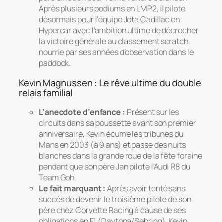
Après plusieurs podiums en LMP2, il pilote
désormais pour l’équipe Jota Cadillac en
Hypercar avec l’ambition ultime de décrocher
la victoire générale au classement scratch,
nourrie par ses années d’observation dans le
paddock.
Kevin Magnussen : Le rêve ultime du double
relais familial
L’anecdote d’enfance :
Présent sur les
circuits dans sa poussette avant son premier
anniversaire, Kevin écume les tribunes du
Mans en 2003 (à 9 ans) et passe des nuits
blanches dans la grande roue de la fête foraine
pendant que son père Jan pilote l’Audi R8 du
Team Goh.
Le fait marquant :
Après avoir tenté sans
succès de devenir le troisième pilote de son
père chez Corvette Racing à cause de ses
obligations en F1 (Daytona/Sebring), Kevin