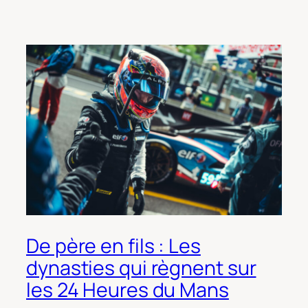
De père en fils : Les
dynasties qui règnent sur
les 24 Heures du Mans