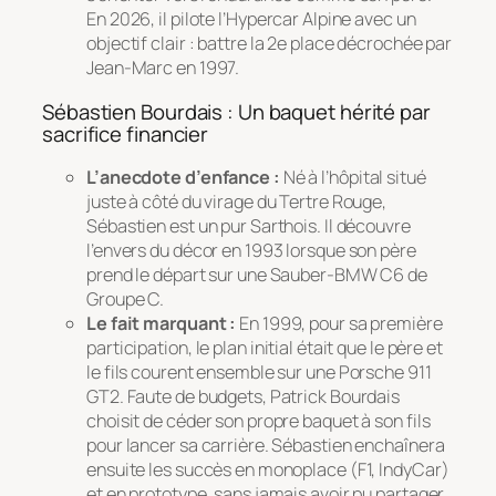
En 2026, il pilote l’Hypercar Alpine avec un
objectif clair : battre la 2e place décrochée par
Jean-Marc en 1997.
Sébastien Bourdais : Un baquet hérité par
sacrifice financier
L’anecdote d’enfance :
Né à l’hôpital situé
juste à côté du virage du Tertre Rouge,
Sébastien est un pur Sarthois. Il découvre
l’envers du décor en 1993 lorsque son père
prend le départ sur une Sauber-BMW C6 de
Groupe C.
Le fait marquant :
En 1999, pour sa première
participation, le plan initial était que le père et
le fils courent ensemble sur une Porsche 911
GT2. Faute de budgets, Patrick Bourdais
choisit de céder son propre baquet à son fils
pour lancer sa carrière. Sébastien enchaînera
ensuite les succès en monoplace (F1, IndyCar)
et en prototype, sans jamais avoir pu partager