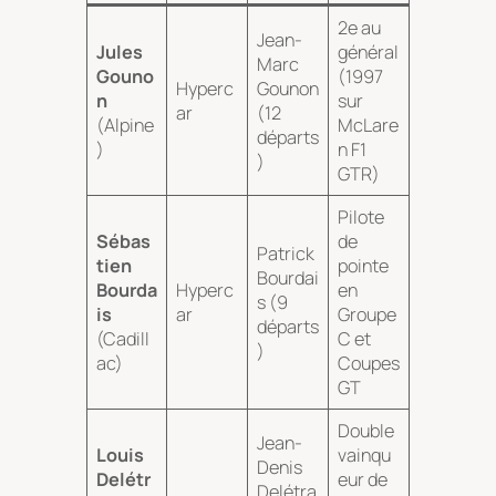
2e au
Jean-
Jules
général
Marc
Gouno
(1997
Hyperc
Gounon
n
sur
ar
(12
(Alpine
McLare
départs
)
n F1
)
GTR)
Pilote
Sébas
de
Patrick
tien
pointe
Bourdai
Bourda
Hyperc
en
s (9
is
ar
Groupe
départs
(Cadill
C et
)
ac)
Coupes
GT
Double
Jean-
Louis
vainqu
Denis
Delétr
eur de
Delétra