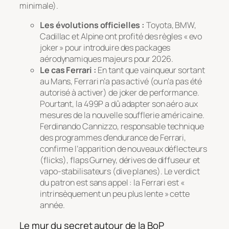
minimale).
Les évolutions officielles :
Toyota, BMW,
Cadillac et Alpine ont profité des règles « evo
joker » pour introduire des packages
aérodynamiques majeurs pour 2026.
Le cas Ferrari :
En tant que vainqueur sortant
au Mans, Ferrari n’a pas activé (ou n’a pas été
autorisé à activer) de joker de performance.
Pourtant, la 499P a dû adapter son aéro aux
mesures de la nouvelle soufflerie américaine.
Ferdinando Cannizzo, responsable technique
des programmes d’endurance de Ferrari,
confirme l’apparition de nouveaux déflecteurs
(
flicks
), flaps Gurney, dérives de diffuseur et
vapo-stabilisateurs (
dive planes
). Le verdict
du patron est sans appel : la Ferrari est «
intrinsèquement un peu plus lente » cette
année.
Le mur du secret autour de la BoP