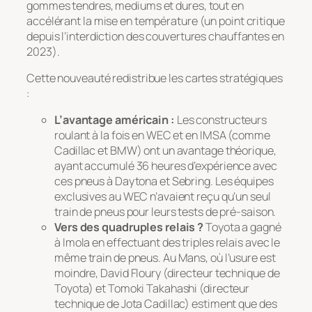
gommes tendres, mediums et dures, tout en
accélérant la mise en température (un point critique
depuis l’interdiction des couvertures chauffantes en
2023).
Cette nouveauté redistribue les cartes stratégiques
:
L’avantage américain :
Les constructeurs
roulant à la fois en WEC et en IMSA (comme
Cadillac et BMW) ont un avantage théorique,
ayant accumulé 36 heures d’expérience avec
ces pneus à Daytona et Sebring. Les équipes
exclusives au WEC n’avaient reçu qu’un seul
train de pneus pour leurs tests de pré-saison.
Vers des quadruples relais ?
Toyota a gagné
à Imola en effectuant des triples relais avec le
même train de pneus. Au Mans, où l’usure est
moindre, David Floury (directeur technique de
Toyota) et Tomoki Takahashi (directeur
technique de Jota Cadillac) estiment que des