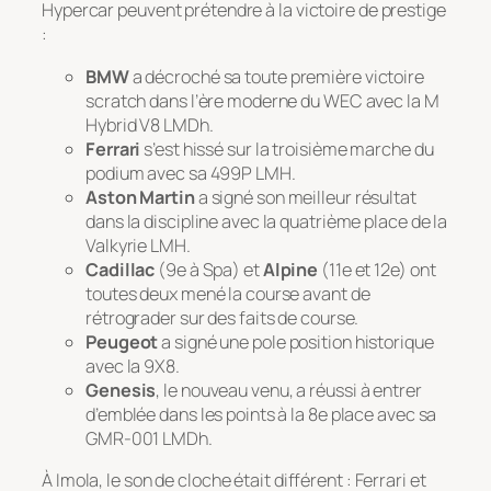
Hypercar peuvent prétendre à la victoire de prestige
:
BMW
a décroché sa toute première victoire
scratch dans l’ère moderne du WEC avec la M
Hybrid V8 LMDh.
Ferrari
s’est hissé sur la troisième marche du
podium avec sa 499P LMH.
Aston Martin
a signé son meilleur résultat
dans la discipline avec la quatrième place de la
Valkyrie LMH.
Cadillac
(9e à Spa) et
Alpine
(11e et 12e) ont
toutes deux mené la course avant de
rétrograder sur des faits de course.
Peugeot
a signé une pole position historique
avec la 9X8.
Genesis
, le nouveau venu, a réussi à entrer
d’emblée dans les points à la 8e place avec sa
GMR-001 LMDh.
À Imola, le son de cloche était différent : Ferrari et