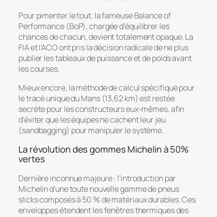
Pour pimenter le tout, la fameuse Balance of
Performance (BoP), chargée d’équilibrer les
chances de chacun, devient totalement opaque. La
FIA et l’ACO ont pris la décision radicale de ne plus
publier les tableaux de puissance et de poids avant
les courses.
Mieux encore, la méthode de calcul spécifique pour
le tracé unique du Mans (13,62 km) est restée
secrète pour les constructeurs eux-mêmes, afin
d’éviter que les équipes ne cachent leur jeu
(
sandbagging
) pour manipuler le système.
La révolution des gommes Michelin à 50%
vertes
Dernière inconnue majeure : l’introduction par
Michelin d’une toute nouvelle gamme de pneus
slicks composés à 50 % de matériaux durables. Ces
enveloppes étendent les fenêtres thermiques des