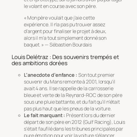
le volant en course avec son père.
« Mon père voulait que j’aie cette
expérience. Il n’a pas pu trouver assez
d’argent pour finaliser le projet à deux,
alors il m’a tout simplement donné son
baquet. » — Sébastien Bourdais
Louis Delétraz : Des souvenirs trempés et
des ambitions dorées
L’anecdote d’enfance :
Son tout premier
souvenir du Mans remonte à 2001, lorsqu’il
avait 4 ans. Il se rappelle de la carrosserie
bleue et verte de la Reynard-ROC de son père
sous une pluie battante, et du fait qu’il n’était
pas plus haut que les pneus de la voiture.
Le fait marquant :
Présent lors du dernier
départ de son père en 2012 (Gulf Racing), Louis
s’était faufilé dans les tribunes principales par
pure émotion pour voir la voiture s’élancer.