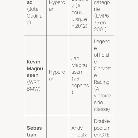
az
Hyperc
catégo
z (A
(Jota
ar
rie
couru
Cadilla
(LMP6
jusqu’e
c)
75 en
n 2012)
2001)
Légend
e
officiell
Jan
Kevin
e
Magnu
Magnu
Corvett
Hyperc
ssen
ssen
e
ar
(23
(WRT
Racing
départs
BMW)
(4
)
victoire
s de
classe)
Double
Sebas
Andy
podium
tian
Priaulx
en GTE