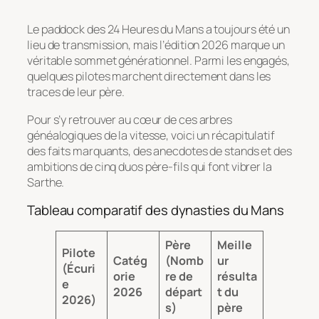
Le paddock des 24 Heures du Mans a toujours été un
lieu de transmission, mais l’édition 2026 marque un
véritable sommet générationnel. Parmi les engagés,
quelques pilotes marchent directement dans les
traces de leur père.
Pour s’y retrouver au cœur de ces arbres
généalogiques de la vitesse, voici un récapitulatif
des faits marquants, des anecdotes de stands et des
ambitions de cinq duos père-fils qui font vibrer la
Sarthe.
Tableau comparatif des dynasties du Mans
Père
Meille
Pilote
Catég
(Nomb
ur
(Écuri
orie
re de
résulta
e
2026
départ
t du
2026)
s)
père