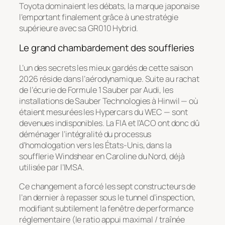
Toyota dominaient les débats, la marque japonaise
l’emportant finalement grâce à une stratégie
supérieure avec sa GR010 Hybrid.
Le grand chambardement des souffleries
L’un des secrets les mieux gardés de cette saison
2026 réside dans l’aérodynamique. Suite au rachat
de l’écurie de Formule 1 Sauber par Audi, les
installations de Sauber Technologies à Hinwil — où
étaient mesurées les Hypercars du WEC — sont
devenues indisponibles. La FIA et l’ACO ont donc dû
déménager l’intégralité du processus
d’homologation vers les États-Unis, dans la
soufflerie
Windshear
en Caroline du Nord, déjà
utilisée par l’IMSA.
Ce changement a forcé les sept constructeurs de
l’an dernier à repasser sous le tunnel d’inspection,
modifiant subtilement la fenêtre de performance
réglementaire (le ratio appui maximal / traînée