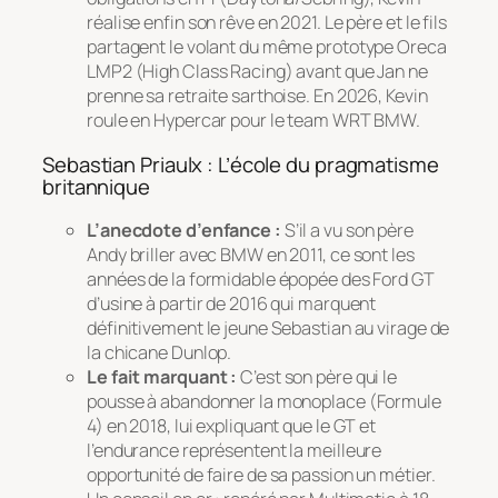
réalise enfin son rêve en 2021. Le père et le fils
partagent le volant du même prototype Oreca
LMP2 (High Class Racing) avant que Jan ne
prenne sa retraite sarthoise. En 2026, Kevin
roule en Hypercar pour le team WRT BMW.
Sebastian Priaulx : L’école du pragmatisme
britannique
L’anecdote d’enfance :
S’il a vu son père
Andy briller avec BMW en 2011, ce sont les
années de la formidable épopée des Ford GT
d’usine à partir de 2016 qui marquent
définitivement le jeune Sebastian au virage de
la chicane Dunlop.
Le fait marquant :
C’est son père qui le
pousse à abandonner la monoplace (Formule
4) en 2018, lui expliquant que le GT et
l’endurance représentent la meilleure
opportunité de faire de sa passion un métier.