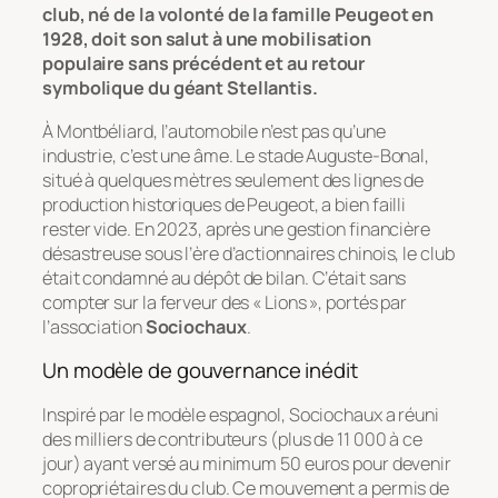
club, né de la volonté de la famille Peugeot en
1928, doit son salut à une mobilisation
populaire sans précédent et au retour
symbolique du géant Stellantis.
À Montbéliard, l’automobile n’est pas qu’une
industrie, c’est une âme. Le stade Auguste-Bonal,
situé à quelques mètres seulement des lignes de
production historiques de Peugeot, a bien failli
rester vide. En 2023, après une gestion financière
désastreuse sous l’ère d’actionnaires chinois, le club
était condamné au dépôt de bilan. C’était sans
compter sur la ferveur des « Lions », portés par
l’association
Sociochaux
.
Un modèle de gouvernance inédit
Inspiré par le modèle espagnol, Sociochaux a réuni
des milliers de contributeurs (plus de 11 000 à ce
jour) ayant versé au minimum 50 euros pour devenir
copropriétaires du club. Ce mouvement a permis de