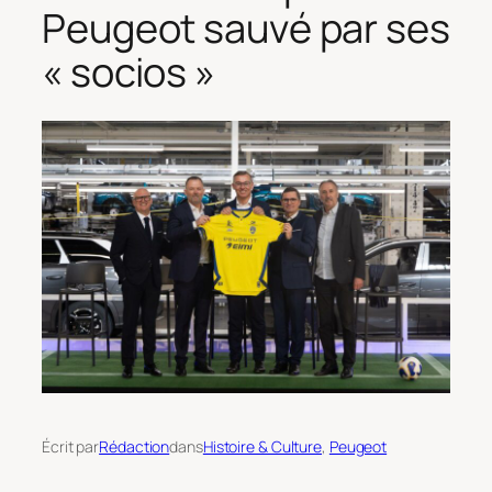
Peugeot sauvé par ses
« socios »
Écrit par
Rédaction
dans
Histoire & Culture
, 
Peugeot