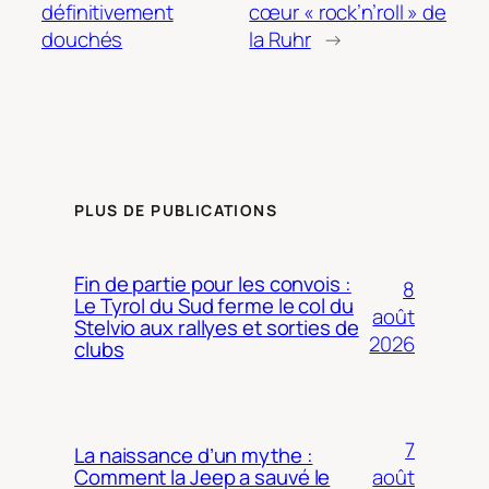
définitivement
cœur « rock’n’roll » de
douchés
la Ruhr
→
PLUS DE PUBLICATIONS
Fin de partie pour les convois :
8
Le Tyrol du Sud ferme le col du
août
Stelvio aux rallyes et sorties de
2026
clubs
7
La naissance d’un mythe :
août
Comment la Jeep a sauvé le