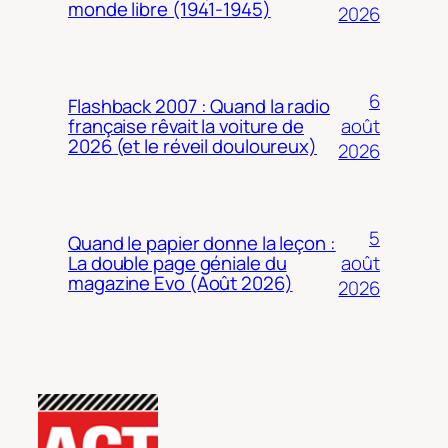
monde libre (1941-1945)
2026
6
Flashback 2007 : Quand la radio
août
française rêvait la voiture de
2026 (et le réveil douloureux)
2026
5
Quand le papier donne la leçon :
août
La double page géniale du
magazine Evo (Août 2026)
2026