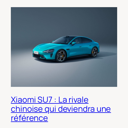
Xiaomi SU7 : La rivale
chinoise qui deviendra une
référence