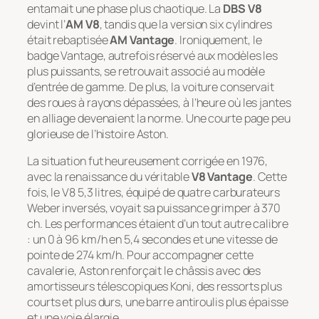
entamait une phase plus chaotique. La
DBS V8
devint l’
AM V8
, tandis que la version six cylindres
était rebaptisée
AM Vantage
. Ironiquement, le
badge Vantage, autrefois réservé aux modèles les
plus puissants, se retrouvait associé au modèle
d’entrée de gamme. De plus, la voiture conservait
des roues à rayons dépassées, à l’heure où les jantes
en alliage devenaient la norme. Une courte page peu
glorieuse de l’histoire Aston.
La situation fut heureusement corrigée en 1976,
avec la renaissance du véritable
V8 Vantage
. Cette
fois, le V8 5,3 litres, équipé de quatre carburateurs
Weber inversés, voyait sa puissance grimper à 370
ch. Les performances étaient d’un tout autre calibre
: un 0 à 96 km/h en 5,4 secondes et une vitesse de
pointe de 274 km/h. Pour accompagner cette
cavalerie, Aston renforçait le châssis avec des
amortisseurs télescopiques Koni, des ressorts plus
courts et plus durs, une barre antiroulis plus épaisse
et une voie élargie.