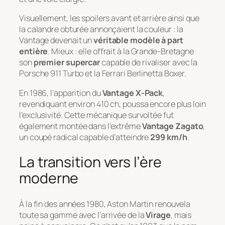
Visuellement, les spoilers avant et arrière ainsi que
la calandre obturée annonçaient la couleur : la
Vantage devenait un
véritable modèle à part
entière
. Mieux : elle offrait à la Grande-Bretagne
son
premier supercar
capable de rivaliser avec la
Porsche 911 Turbo et la Ferrari Berlinetta Boxer.
En 1986, l’apparition du
Vantage X-Pack
,
revendiquant environ 410 ch, poussa encore plus loin
l’exclusivité. Cette mécanique survoltée fut
également montée dans l’extrême
Vantage Zagato
,
un coupé radical capable d’atteindre
299 km/h
.
La transition vers l’ère
moderne
À la fin des années 1980, Aston Martin renouvela
toute sa gamme avec l’arrivée de la
Virage
, mais