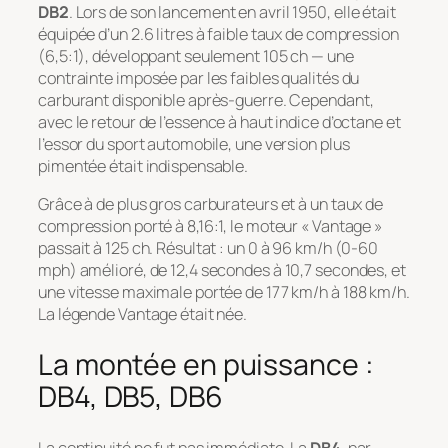
DB2
. Lors de son lancement en avril 1950, elle était
équipée d’un 2.6 litres à faible taux de compression
(6,5:1), développant seulement 105 ch — une
contrainte imposée par les faibles qualités du
carburant disponible après-guerre. Cependant,
avec le retour de l’essence à haut indice d’octane et
l’essor du sport automobile, une version plus
pimentée était indispensable.
Grâce à de plus gros carburateurs et à un taux de
compression porté à 8,16:1, le moteur « Vantage »
passait à 125 ch. Résultat : un 0 à 96 km/h (0-60
mph) amélioré, de 12,4 secondes à 10,7 secondes, et
une vitesse maximale portée de 177 km/h à 188 km/h.
La légende Vantage était née.
La montée en puissance :
DB4, DB5, DB6
La continuité ne fut pas immédiate. La
DB4
, par