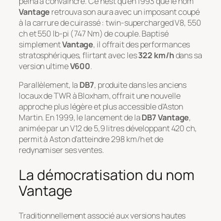
peina à convaincre. Ce n’est qu’en 1993 que le nom
Vantage
retrouva son aura avec un imposant coupé
à la carrure de cuirassé : twin-supercharged V8, 550
ch et 550 lb-pi (747 Nm) de couple. Baptisé
simplement
Vantage
, il offrait des performances
stratosphériques, flirtant avec les
322 km/h
dans sa
version ultime
V600
.
Parallèlement, la
DB7
, produite dans les anciens
locaux de TWR à Bloxham, offrait une nouvelle
approche plus légère et plus accessible d’Aston
Martin. En 1999, le lancement de la
DB7 Vantage
,
animée par un V12 de 5,9 litres développant 420 ch,
permit à Aston d’atteindre 298 km/h et de
redynamiser ses ventes.
La démocratisation du nom
Vantage
Traditionnellement associé aux versions hautes