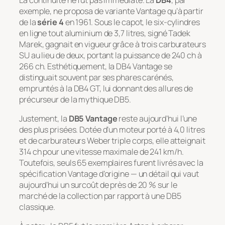
exemple, ne proposa de variante Vantage qu’à partir
de la
série 4
en 1961. Sous le capot, le six-cylindres
en ligne tout aluminium de 3,7 litres, signé Tadek
Marek, gagnait en vigueur grâce à trois carburateurs
SU au lieu de deux, portant la puissance de 240 ch à
266 ch. Esthétiquement, la DB4 Vantage se
distinguait souvent par ses phares carénés,
empruntés à la DB4 GT, lui donnant des allures de
précurseur de la mythique DB5.
Justement, la
DB5 Vantage
reste aujourd’hui l’une
des plus prisées. Dotée d’un moteur porté à 4,0 litres
et de carburateurs Weber triple corps, elle atteignait
314 ch pour une vitesse maximale de 241 km/h.
Toutefois, seuls 65 exemplaires furent livrés avec la
spécification Vantage d’origine — un détail qui vaut
aujourd’hui un surcoût de près de 20 % sur le
marché de la collection par rapport à une DB5
classique.