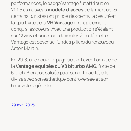
performances, le badge Vantage fut attribué en
2005 au nouveau
modèle d’accès
de la marque. Si
certains puristes ont grincé des dents, la beauté et
la sportivité de la
VH Vantage
ont rapidement
conquis les cœurs. Avec une production s’étalant
sur
13 ans
et un record de ventes à la clé, cette
Vantage est devenue l’un des piliers du renouveau
Aston Martin.
En 2018, une nouvelle page s’ouvrit avec l’arrivée de
la
Vantage équipée du V8 biturbo AMG
, forte de
510 ch. Bien que saluée pour son efficacité, elle
divisa avec son esthétique controversée et son
habitacle jugé daté.
29 avril 2025