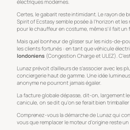
électriques modernes.
Certes, le gabarit reste intimidant. Le rayon de 
Spirit of Ecstasy
semble posée à l’horizon et les 
pour le chauffeur en costume, même s’il fait un 
Mais quel bonheur de glisser sur les nids-de-poule
les clients fortunés : en tant que véhicule élec
londoniens
(Congestion Charge et ULEZ). C’est a
Lunaz prévoit d’ailleurs de s’associer avec les p
conciergerie haut de gamme. Une idée lumineus
anonyme ne pourront jamais égaler.
La facture globale dépasse, dit-on, largement le m
canicule, on se dit qu’on se ferait bien trimball
Comprenez-vous la démarche de Lunaz qui consis
vous que remplacer le moteur d’origine reste u