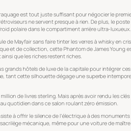
braquage est tout juste suffisant pour négocier le premi
rétroviseurs ne servent presque à rien. De plus, le pos
froid polaire dans le compartiment arrière ultra-luxueux.
 de Mayfair sans faire tinter les verres à whisky en cris
trique et de collection, cette Phantom de James Young e
insi que les riches restent riches.
lus grands hôtels de luxe de la capitale pour intégrer ce
e, tant cette silhouette dégage une superbe intempore
illion de livres sterling. Mais après avoir rendu les clé
er au quotidien dans ce salon roulant zéro émission.
te à offrir le silence de l’électrique à des monument
n sacrilège mécanique, même pour une voiture de maître