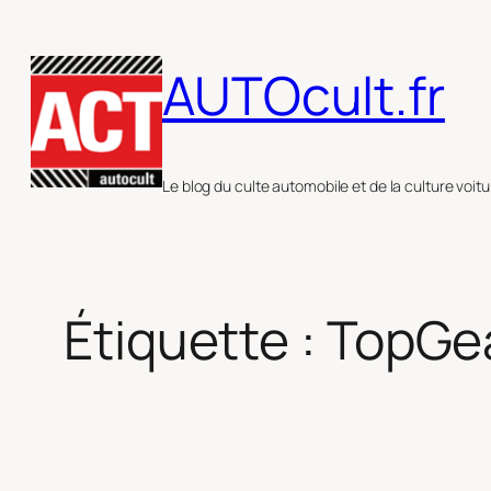
Aller
au
AUTOcult.fr
contenu
Le blog du culte automobile et de la culture voitu
Étiquette :
TopGe