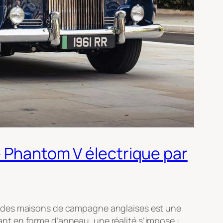
e Phantom V électrique par
t des maisons de campagne anglaises est une
lant en forme d’anneau, une réalité s’impose :