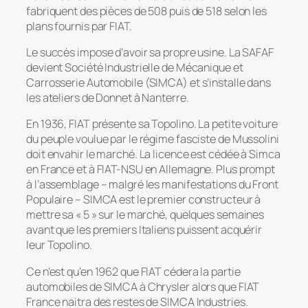
fabriquent des pièces de 508 puis de 518 selon les
plans fournis par FIAT.
Le succès impose d’avoir sa propre usine. La SAFAF
devient Société Industrielle de Mécanique et
Carrosserie Automobile (SIMCA) et s’installe dans
les ateliers de Donnet à Nanterre.
En 1936, FIAT présente sa Topolino. La petite voiture
du peuple voulue par le régime fasciste de Mussolini
doit envahir le marché. La licence est cédée à Simca
en France et à FIAT-NSU en Allemagne. Plus prompt
à l’assemblage – malgré les manifestations du Front
Populaire – SIMCA est le premier constructeur à
mettre sa « 5 » sur le marché, quelques semaines
avant que les premiers Italiens puissent acquérir
leur Topolino.
Ce n’est qu’en 1962 que FIAT cédera la partie
automobiles de SIMCA à Chrysler alors que FIAT
France naitra des restes de SIMCA Industries.