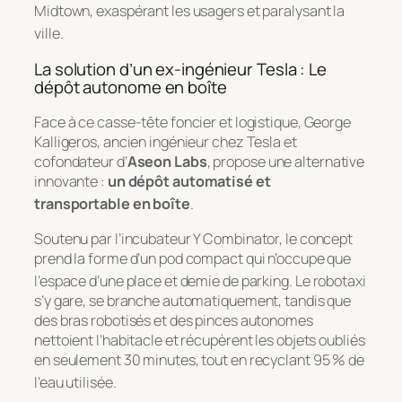
Midtown, exaspérant les usagers et paralysant la
ville
.
La solution d’un ex-ingénieur Tesla : Le
dépôt autonome en boîte
Face à ce casse-tête foncier et logistique, George
Kalligeros, ancien ingénieur chez Tesla et
cofondateur d’
Aseon Labs
, propose une alternative
innovante :
un dépôt automatisé et
transportable en boîte
.
Soutenu par l’incubateur Y Combinator, le concept
prend la forme d’un pod compact qui n’occupe que
l’espace d’une place et demie de parking
. Le robotaxi
s’y gare, se branche automatiquement, tandis que
des bras robotisés et des pinces autonomes
nettoient l’habitacle et récupèrent les objets oubliés
en seulement 30 minutes, tout en recyclant 95 % de
l’eau utilisée
.