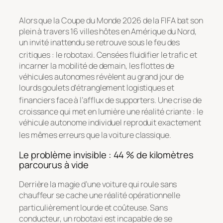
Alors que la Coupe du Monde 2026 de la FIFA bat son
plein à travers 16 villes hôtes en Amérique du Nord,
un invité inattendu se retrouve sous le feu des
critiques : le robotaxi
. Censées fluidifier le trafic et
incarner la mobilité de demain, les flottes de
véhicules autonomes révèlent au grand jour de
lourds goulets d’étranglement logistiques et
financiers face à l’afflux de supporters
. Une crise de
croissance qui met en lumière une réalité criante : le
véhicule autonome individuel reproduit exactement
les mêmes erreurs que la voiture classique
.
Le problème invisible : 44 % de kilomètres
parcourus à vide
Derrière la magie d’une voiture qui roule sans
chauffeur se cache une réalité opérationnelle
particulièrement lourde et coûteuse
. Sans
conducteur, un robotaxi est incapable de se