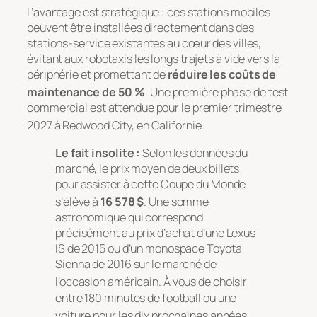
L’avantage est stratégique : ces stations mobiles
peuvent être installées directement dans des
stations-service existantes au cœur des villes,
évitant aux robotaxis les longs trajets à vide vers la
périphérie et promettant de
réduire les coûts de
maintenance de 50 %
. Une première phase de test
commercial est attendue pour le premier trimestre
2027 à Redwood City, en Californie
.
Le fait insolite :
Selon les données du
marché, le prix moyen de deux billets
pour assister à cette Coupe du Monde
s’élève à
16 578 $
. Une somme
astronomique qui correspond
précisément au prix d’achat d’une Lexus
IS de 2015 ou d’un monospace Toyota
Sienna de 2016 sur le marché de
l’occasion américain
. À vous de choisir
entre 180 minutes de football ou une
voiture pour les dix prochaines années
.