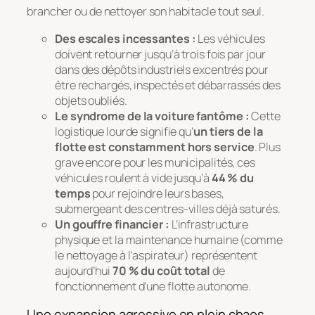
brancher ou de nettoyer son habitacle tout seul
.
Des escales incessantes :
Les véhicules
doivent retourner jusqu’à trois fois par jour
dans des dépôts industriels excentrés pour
être rechargés, inspectés et débarrassés des
objets oubliés.
Le syndrome de la voiture fantôme :
Cette
logistique lourde signifie qu’
un tiers de la
flotte est constamment hors service
. Plus
grave encore pour les municipalités, ces
véhicules roulent à vide jusqu’à
44 % du
temps
pour rejoindre leurs bases,
submergeant des centres-villes déjà saturés.
Un gouffre financier :
L’infrastructure
physique et la maintenance humaine (comme
le nettoyage à l’aspirateur) représentent
aujourd’hui
70 % du coût total
de
fonctionnement d’une flotte autonome.
Une expansion agressive en plein chaos