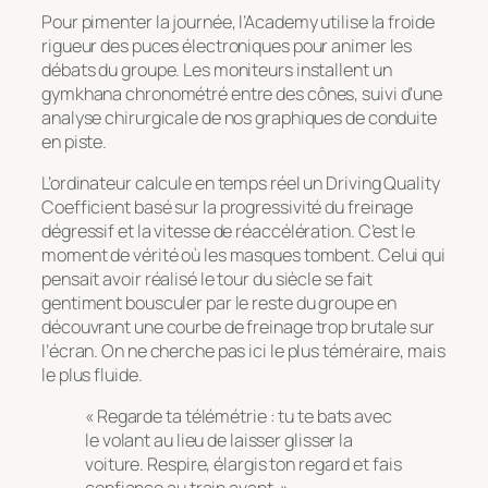
Pour pimenter la journée, l’Academy utilise la froide
rigueur des puces électroniques pour animer les
débats du groupe. Les moniteurs installent un
gymkhana chronométré entre des cônes, suivi d’une
analyse chirurgicale de nos graphiques de conduite
en piste.
L’ordinateur calcule en temps réel un
Driving Quality
Coefficient
basé sur la progressivité du freinage
dégressif et la vitesse de réaccélération. C’est le
moment de vérité où les masques tombent. Celui qui
pensait avoir réalisé le tour du siècle se fait
gentiment bousculer par le reste du groupe en
découvrant une courbe de freinage trop brutale sur
l’écran. On ne cherche pas ici le plus téméraire, mais
le plus fluide.
« Regarde ta télémétrie : tu te bats avec
le volant au lieu de laisser glisser la
voiture. Respire, élargis ton regard et fais