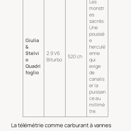
Les
monstr
es
sacrés.
Une
poussé
Giulia
e
&
herculé
Stelvi
2.9 V6
enne
520 ch
o
Biturbo
qui
Quadri
exige
foglio
de
canalis
er la
puissan
ce au
millimè
tre.
La télémétrie comme carburant à vannes