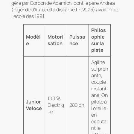
géré par Gordon de Adamich, dont le père Andrea
(légende d’Autodelta disparue fin 2025) avait initié
l’école dès 1991.
Philos
Modèl
Motori
Puissa
ophie
e
sation
nce
sur la
piste
Agilité
surpren
ante,
couple
instant
ané. On
100 %
Junior
pilote à
Électriq
280 ch
Veloce
l’oreille
ue
en
écouta
nt le