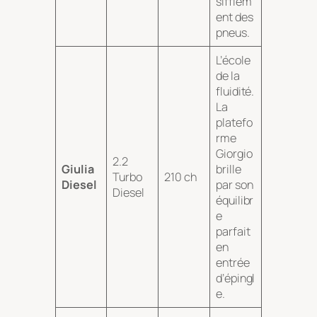
sifflem
ent des
pneus.
L’école
de la
fluidité.
La
platefo
rme
Giorgio
2.2
Giulia
brille
Turbo
210 ch
Diesel
par son
Diesel
équilibr
e
parfait
en
entrée
d’épingl
e.