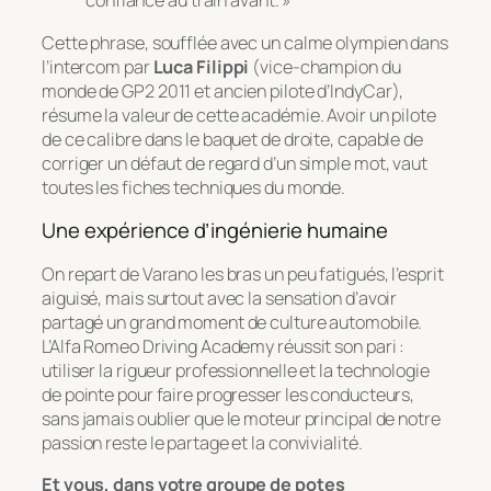
confiance au train avant. »
Cette phrase, soufflée avec un calme olympien dans
l’intercom par
Luca Filippi
(vice-champion du
monde de GP2 2011 et ancien pilote d’IndyCar),
résume la valeur de cette académie. Avoir un pilote
de ce calibre dans le baquet de droite, capable de
corriger un défaut de regard d’un simple mot, vaut
toutes les fiches techniques du monde.
Une expérience d’ingénierie humaine
On repart de Varano les bras un peu fatigués, l’esprit
aiguisé, mais surtout avec la sensation d’avoir
partagé un grand moment de culture automobile.
L’Alfa Romeo Driving Academy réussit son pari :
utiliser la rigueur professionnelle et la technologie
de pointe pour faire progresser les conducteurs,
sans jamais oublier que le moteur principal de notre
passion reste le partage et la convivialité.
Et vous, dans votre groupe de potes